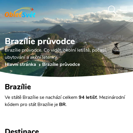
Brazílie průvodce
Brazílie průvodce. Co vidět, okolní letiště, počasí,
ubytování a akční letenky.
Hlavní stránka
Brazílie průvodce
Brazílie
Ve státě Brazílie se nachází celkem
94 letišť
. Mezinárodní
kódem pro stát Brazílie je
BR
.
Destinace