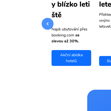
letenky
let
y blízko leti
ště
Přehledná stránka s le
Přehle
vnými letenkami od ob
vnými 
letsvet.cz
letsvet
Najdi ubytování přes
booking.com
se
slevou až 30%.
Akční abídka
Bauru letenky
hotelů
Ba