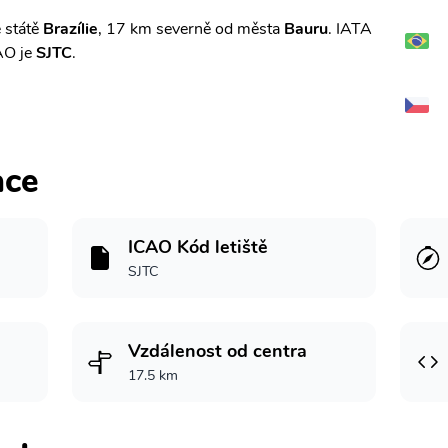
 státě
Brazílie
, 17 km severně od města
Bauru
. IATA
AO je
SJTC
.
ace
ICAO Kód letiště
SJTC
Vzdálenost od centra
17.5 km