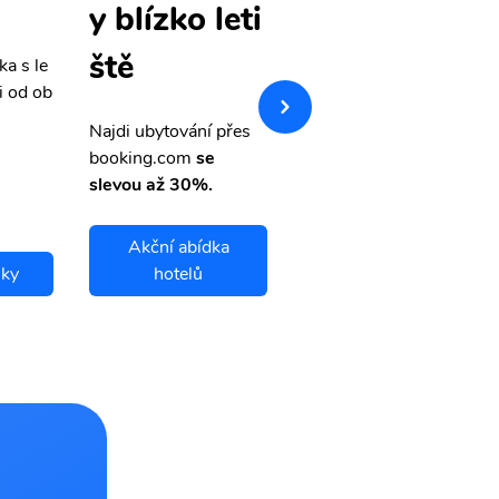
letenky
y blízko leti
ště
ka s le
Přehledná stránka s le
i od ob
vnými letenkami od ob
letsvet.cz
Najdi ubytování přes
booking.com
se
slevou až 30%.
Akční abídka
nky
hotelů
Bauru letenky