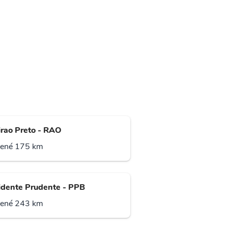
irao Preto - RAO
lené 175 km
idente Prudente - PPB
lené 243 km