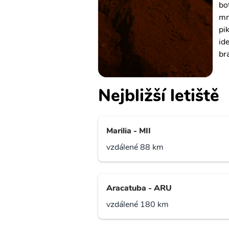
bo
mn
pi
id
br
Nejbližší letiště
Marilia - MII
vzdálené 88 km
Aracatuba - ARU
vzdálené 180 km