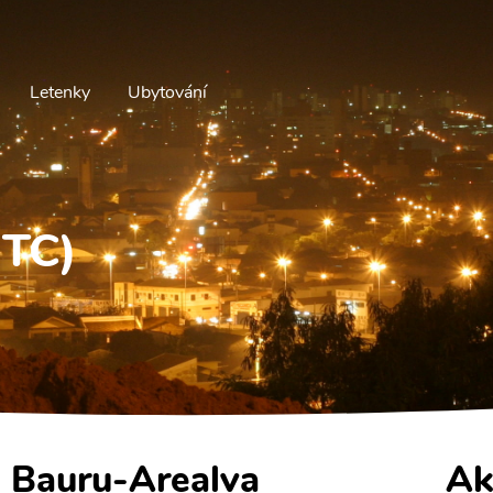
Letenky
Ubytování
JTC)
- Bauru-Arealva
Ak