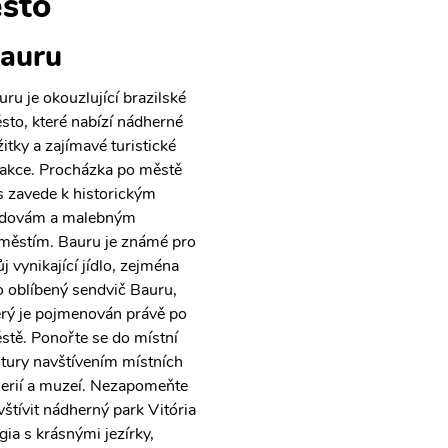
sto
auru
uru je okouzlující brazilské
sto, které nabízí nádherné
žitky a zajímavé turistické
rakce. Procházka po městě
s zavede k historickým
dovám a malebným
městím. Bauru je známé pro
j vynikající jídlo, zejména
o oblíbený sendvič Bauru,
erý je pojmenován právě po
stě. Ponořte se do místní
ltury navštívením místních
lerií a muzeí. Nezapomeňte
vštívit nádherný park Vitória
gia s krásnými jezírky,