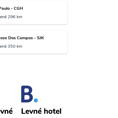
Paulo - CGH
lené 296 km
Jose Dos Campos - SJK
lené 350 km
evné
Bauru levné
Levné hotel