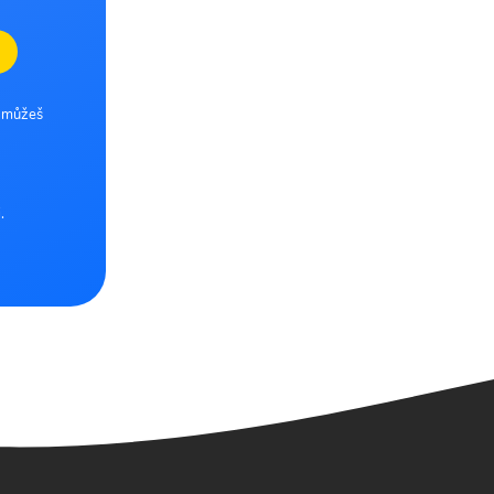
e můžeš
.