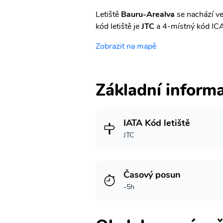
Letiště
Bauru-Arealva
se nachází ve
kód letiště je
JTC
a 4-místný kód IC
Zobrazit na mapě
Základní inform
IATA Kód letiště
JTC
Časový posun
-5h