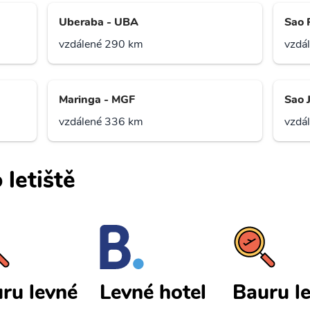
Uberaba - UBA
Sao 
vzdálené 290 km
vzdá
Maringa - MGF
Sao 
vzdálené 336 km
vzdá
 letiště
ru levné
Bauru l
Levné hotel