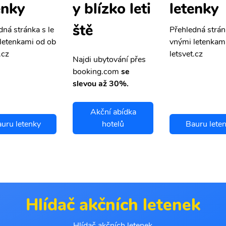
enky
letenky
y blízko leti
ště
dná stránka s le
Přehledná strán
letenkami od ob
vnými letenkam
.cz
letsvet.cz
Najdi ubytování přes
booking.com
se
slevou až 30%.
Akční abídka
uru letenky
hotelů
Bauru lete
Hlídač akčních letenek
Hlídač akčních letenek