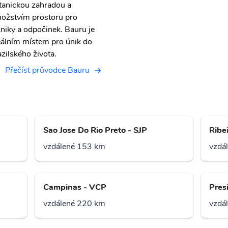
tanickou zahradou a
ožstvím prostoru pro
kniky a odpočinek. Bauru je
eálním místem pro únik do
azilského života.
Přečíst průvodce Bauru
Sao Jose Do Rio Preto - SJP
Ribe
vzdálené 153 km
vzdá
Campinas - VCP
Pres
vzdálené 220 km
vzdá