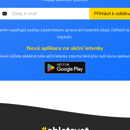
Přihlásit k odběru
šením vyjadřuješ souhlas s podmínkami zpracování osobních údajů. Odhlásit s
kdykoliv.
Nová aplikace na akční letenky
Nově můžete odebírat naše akční letenky zdarma také přes naší novou aplikaci