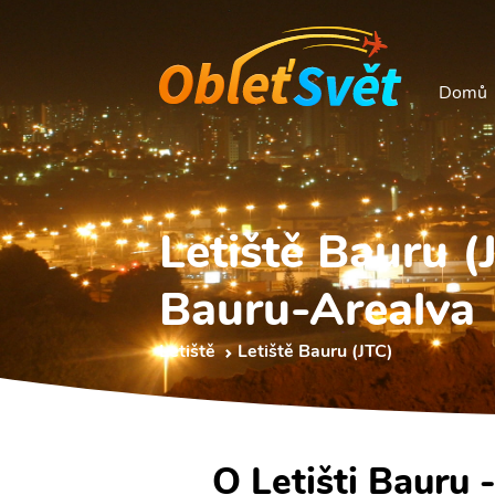
Domů
Letiště Bauru (
Bauru-Arealva
Letiště
Letiště Bauru (JTC)
O Letišti Bauru 