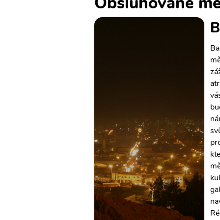
Obsluhované mě
B
Ba
mě
zá
at
vá
bu
ná
svů
pr
kt
mě
ku
ga
na
Ré