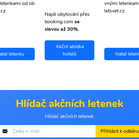
letenkami od ob
vnými letenkam
.cz
letsvet.cz
Najdi ubytování přes
booking.com
se
slevou až 30%.
Akční abídka
atal letenky
hotelů
Natal leten
Hlídač akčních letenek
Hlídač akčních letenek
Přihlásit k odběru