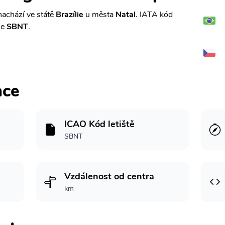
nachází ve státě
Brazílie
u města
Natal
. IATA kód
je
SBNT
.
ace
ICAO Kód letiště
SBNT
Vzdálenost od centra
km