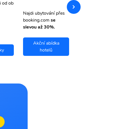
i od ob
vnými letenkami od ob
letsvet.cz
Najdi ubytování přes
booking.com
se
slevou až 30%.
Akční abídka
ky
hotelů
Natal letenky