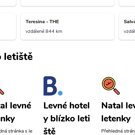
Teresina - THE
Salv
vzdálené 844 km
vzdá
 letiště
al levné
Natal le
Levné hotel
enky
letenky
y blízko leti
ště
dná stránka s le
Přehledná strán