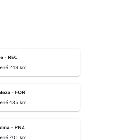
fe - REC
lené 249 km
aleza - FOR
lené 435 km
olina - PNZ
lené 701 km