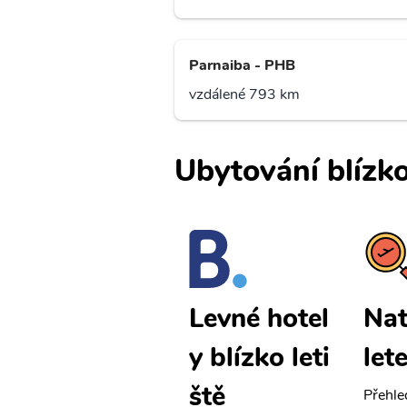
Parnaiba - PHB
vzdálené 793 km
Ubytování blízko
Natal levné
Nat
Levné hotel
letenky
let
y blízko leti
ště
Přehledná stránka s le
Přehle