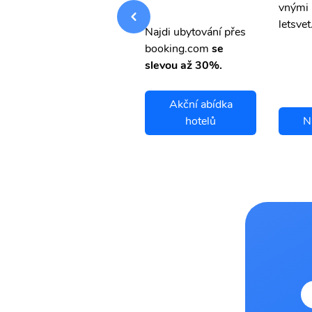
vnými letenkami od ob
vnými 
letsvet.cz
letsvet
Najdi ubytování přes
booking.com
se
slevou až 30%.
Akční abídka
Natal letenky
hotelů
N