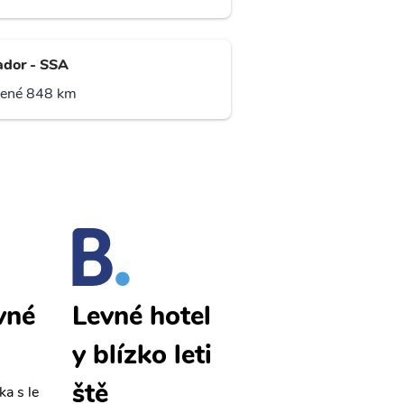
ador - SSA
lené 848 km
vné
Natal levné
Levné hotel
letenky
y blízko leti
ště
ka s le
Přehledná stránka s le