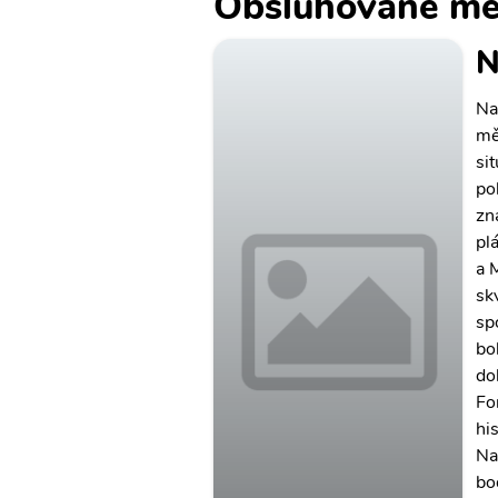
Obsluhované mě
N
Nat
mě
si
po
zn
pl
a 
sk
sp
bo
do
Fo
his
Na
bo