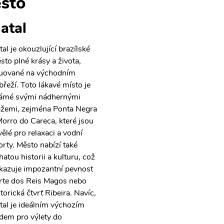
sto
atal
al je okouzlující brazílské
sto plné krásy a života,
tuované na východním
břeží. Toto lákavé místo je
ámé svými nádhernými
ážemi, zejména Ponta Negra
Morro do Careca, které jsou
vělé pro relaxaci a vodní
orty. Město nabízí také
hatou historii a kulturu, což
kazuje impozantní pevnost
rte dos Reis Magos nebo
torická čtvrť Ribeira. Navíc,
tal je ideálním výchozím
dem pro výlety do