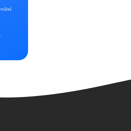
e můžeš
.