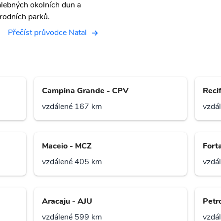
lebných okolních dun a
írodních parků.
Přečíst průvodce Natal
Campina Grande - CPV
Reci
vzdálené 167 km
vzdá
Maceio - MCZ
Fort
vzdálené 405 km
vzdá
Aracaju - AJU
Petr
vzdálené 599 km
vzdá