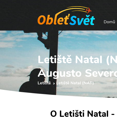
Domů
Letiště Natal (
Augusto Severo
Letiště
Letiště Natal (NAT)
O Letišti Natal 