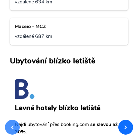
vzdálené 634 km
Maceio - MCZ
vzdálené 687 km
Ubytování blízko letiště
I
Levné hotely blízko letiště
sv
Př
Najdi ubytování přes booking.com
se slevou až
et
30%.