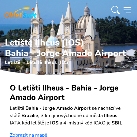
Letiště Ilheus (IOS)
Bahia - Jorge Amado Airport
Letiště
Letiště Ilheus (IOS)
O Letišti Ilheus - Bahia - Jorge
Amado Airport
Letiště
Bahia - Jorge Amado Airport
se nachází ve
státě
Brazílie
, 3 km jihovýchodně od města
Ilheus
.
IATA kód letiště je
IOS
a 4-místný kód ICAO je
SBIL
.
Zobrazit na mapě