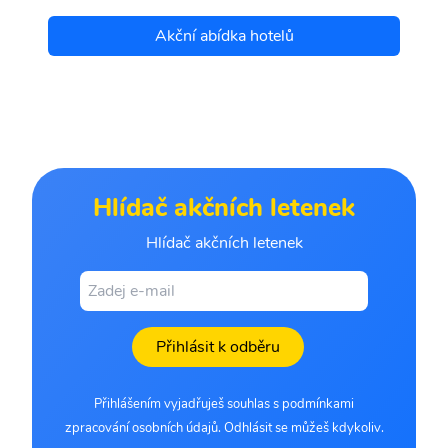
Akční abídka hotelů
Hlídač akčních letenek
Hlídač akčních letenek
Přihlásit k odběru
Přihlášením vyjadřuješ souhlas s podmínkami
zpracování osobních údajů. Odhlásit se můžeš kdykoliv.