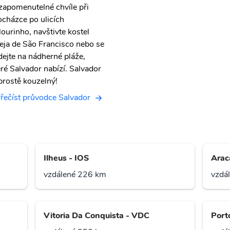
zapomenutelné chvíle při
ocházce po ulicích
lourinho, navštivte kostel
reja de São Francisco nebo se
dejte na nádherné pláže,
eré Salvador nabízí. Salvador
 prostě kouzelný!
řečíst průvodce Salvador
Ilheus - IOS
Arac
vzdálené 226 km
vzdá
Vitoria Da Conquista - VDC
Port