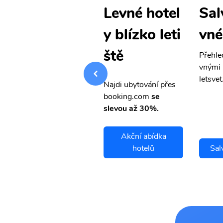
Salvador le
Sal
Levné hotel
vné letenky
vné
y blízko leti
ště
Přehledná stránka s le
Přehle
vnými letenkami od ob
vnými 
letsvet.cz
letsvet
Najdi ubytování přes
booking.com
se
slevou až 30%.
Akční abídka
Salvador letenky
hotelů
Sal