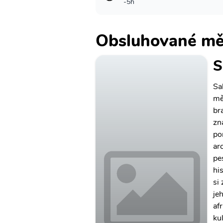
-5h
Obsluhované mě
S
Sa
mě
br
zn
po
ar
pe
hi
si
je
af
kul