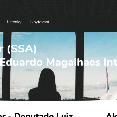
Letenky
Ubytování
or (SSA)
Eduardo Magalhaes Int
or - Deputado Luiz
Ak