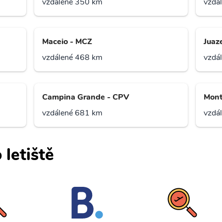
vzdálené 350 km
vzdá
Maceio - MCZ
Juaz
vzdálené 468 km
vzdá
Campina Grande - CPV
Mont
vzdálené 681 km
vzdá
 letiště