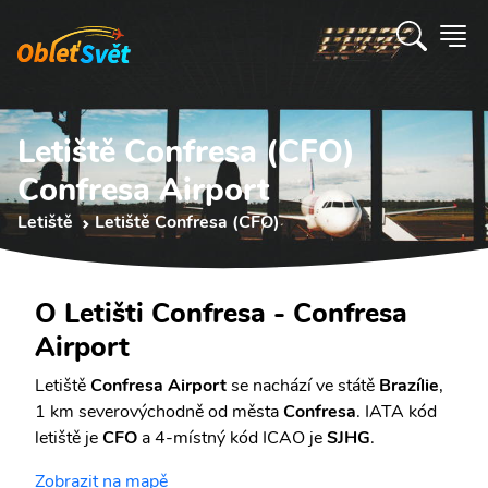
Letiště Confresa (CFO)
Confresa Airport
Letiště
Letiště Confresa (CFO)
O Letišti Confresa - Confresa
Airport
Letiště
Confresa Airport
se nachází ve státě
Brazílie
,
1 km severovýchodně od města
Confresa
. IATA kód
letiště je
CFO
a 4-místný kód ICAO je
SJHG
.
Zobrazit na mapě