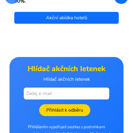
30%.
Akční abídka hotelů
Hlídač akčních letenek
Hlídač akčních letenek
Přihlásit k odběru
Přihlášením vyjadřuješ souhlas s podmínkami