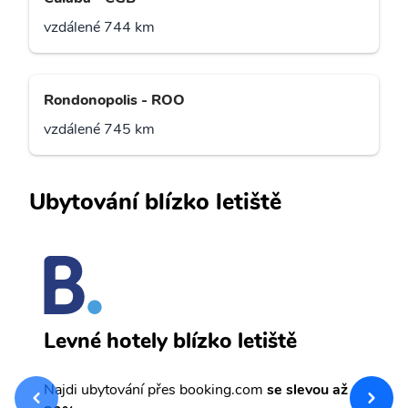
vzdálené 744 km
Rondonopolis - ROO
vzdálené 745 km
Ubytování blízko letiště
C
Levné hotely blízko letiště
sv
Př
Najdi ubytování přes booking.com
se slevou až
et