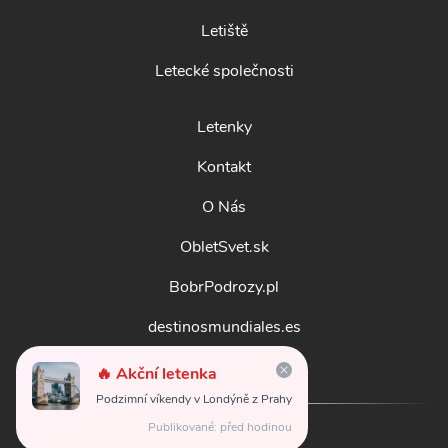
Letiště
Letecké společnosti
Letenky
Kontakt
O Nás
ObletSvet.sk
BobrPodrozy.pl
destinosmundiales.es
guidadestinazioni.it
🔥 Akční letenka
Podzimní víkendy v Londýně z Prahy
Publikované: před hodinou
© 2026
obletsvet.cz