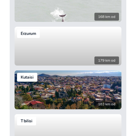
168 km od
Erzurum
179 km od
Kutaisi
183 km od
Tbilisi