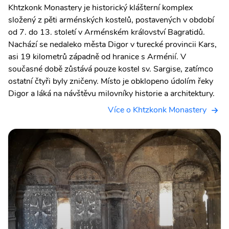
Khtzkonk Monastery je historický klášterní komplex
složený z pěti arménských kostelů, postavených v období
od 7. do 13. století v Arménském království Bagratidů.
Nachází se nedaleko města Digor v turecké provincii Kars,
asi 19 kilometrů západně od hranice s Arménií. V
současné době zůstává pouze kostel sv. Sargise, zatímco
ostatní čtyři byly zničeny. Místo je obklopeno údolím řeky
Digor a láká na návštěvu milovníky historie a architektury.
Více o Khtzkonk Monastery