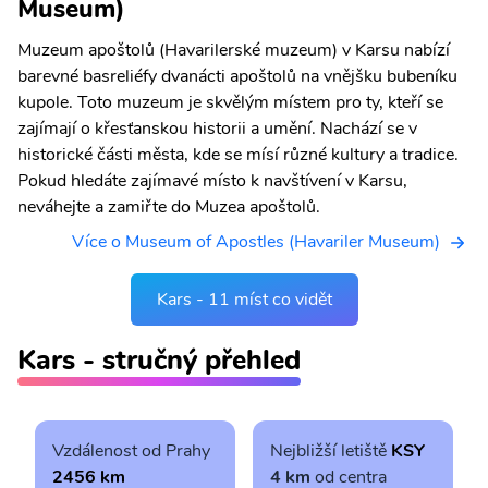
Museum)
Muzeum apoštolů (Havarilerské muzeum) v Karsu nabízí
barevné basreliéfy dvanácti apoštolů na vnějšku bubeníku
kupole. Toto muzeum je skvělým místem pro ty, kteří se
zajímají o křesťanskou historii a umění. Nachází se v
historické části města, kde se mísí různé kultury a tradice.
Pokud hledáte zajímavé místo k navštívení v Karsu,
neváhejte a zamiřte do Muzea apoštolů.
Více o Museum of Apostles (Havariler Museum)
Kars - 11 míst co vidět
Kars - stručný přehled
Vzdálenost od Prahy
Nejbližší letiště
KSY
2456 km
4 km
od centra