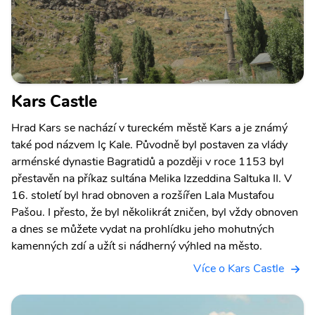
Kars Castle
Hrad Kars se nachází v tureckém městě Kars a je známý
také pod názvem Iç Kale. Původně byl postaven za vlády
arménské dynastie Bagratidů a později v roce 1153 byl
přestavěn na příkaz sultána Melika Izzeddina Saltuka II. V
16. století byl hrad obnoven a rozšířen Lala Mustafou
Pašou. I přesto, že byl několikrát zničen, byl vždy obnoven
a dnes se můžete vydat na prohlídku jeho mohutných
kamenných zdí a užít si nádherný výhled na město.
Více o Kars Castle