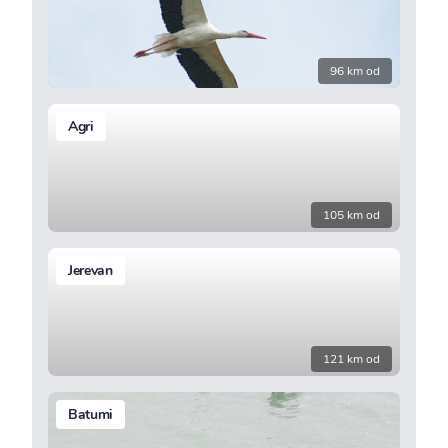
96 km od
Agri
105 km od
Jerevan
121 km od
Batumi