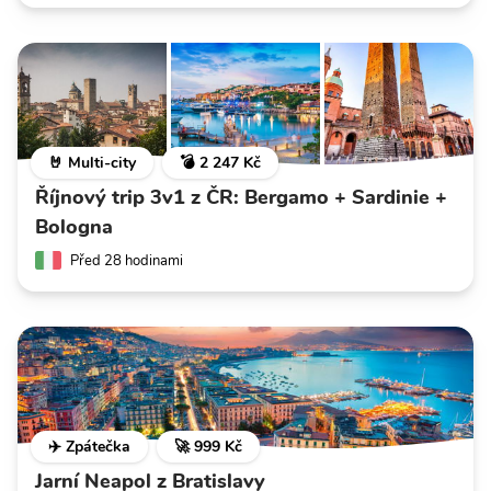
🤘 Multi-city
💣 2 247 Kč
Říjnový trip 3v1 z ČR: Bergamo + Sardinie +
Bologna
Před 28 hodinami
✈️ Zpátečka
🚀 999 Kč
Jarní Neapol z Bratislavy