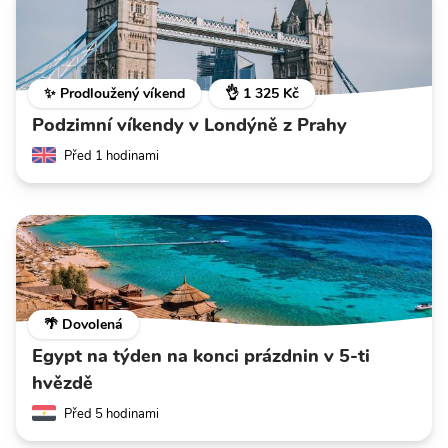
✨ Prodloužený víkend
👌 1 325 Kč
Podzimní víkendy v Londýně z Prahy
Před 1 hodinami
🌴 Dovolená
Egypt na týden na konci prázdnin v 5-ti
hvězdě
Před 5 hodinami