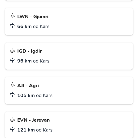
LWN - Gjumri
66 km
od Kars
IGD - Igdir
96 km
od Kars
AJI - Agri
105 km
od Kars
EVN - Jerevan
121 km
od Kars