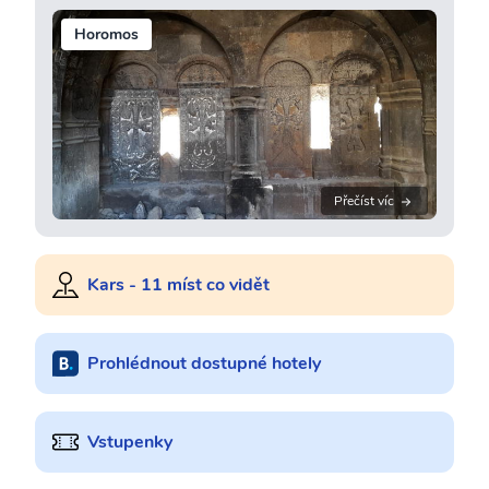
Horomos
Přečíst víc
Kars - 11 míst co vidět
Prohlédnout dostupné hotely
Vstupenky