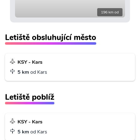
196 km od
Letiště obsluhující město
KSY - Kars
5 km
od Kars
Letiště poblíž
KSY - Kars
5 km
od Kars