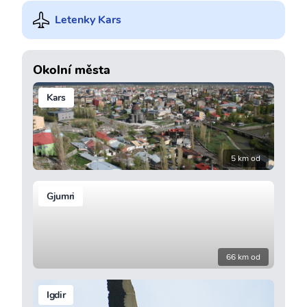
Letenky Kars
Okolní města
Kars
5 km od
Gjumri
66 km od
Igdir