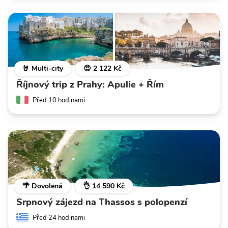
🤘 Multi-city
😍 2 122 Kč
Říjnový trip z Prahy: Apulie + Řím
Před 10 hodinami
🌴 Dovolená
👌 14 590 Kč
Srpnový zájezd na Thassos s polopenzí
Před 24 hodinami