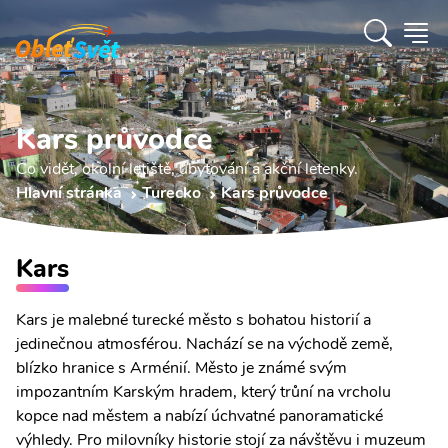
Kars průvodce
Co vidět, okolní letiště, ubytování a akční letenky.
Hlavní stránka
Turecko
Kars průvodce
Kars
Kars je malebné turecké město s bohatou historií a
jedinečnou atmosférou. Nachází se na východě země,
blízko hranice s Arménií. Město je známé svým
impozantním Karským hradem, který trůní na vrcholu
kopce nad městem a nabízí úchvatné panoramatické
výhledy. Pro milovníky historie stojí za návštěvu i muzeum