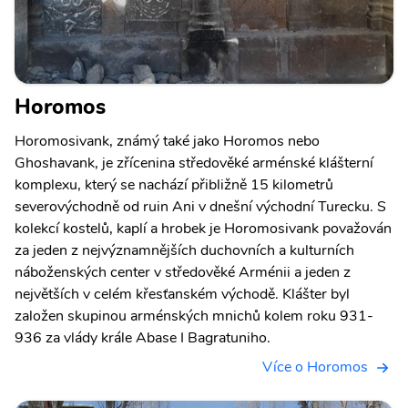
Horomos
Horomosivank, známý také jako Horomos nebo
Ghoshavank, je zřícenina středověké arménské klášterní
komplexu, který se nachází přibližně 15 kilometrů
severovýchodně od ruin Ani v dnešní východní Turecku. S
kolekcí kostelů, kaplí a hrobek je Horomosivank považován
za jeden z nejvýznamnějších duchovních a kulturních
náboženských center v středověké Arménii a jeden z
největších v celém křesťanském východě. Klášter byl
založen skupinou arménských mnichů kolem roku 931-
936 za vlády krále Abase I Bagratuniho.
Více o Horomos