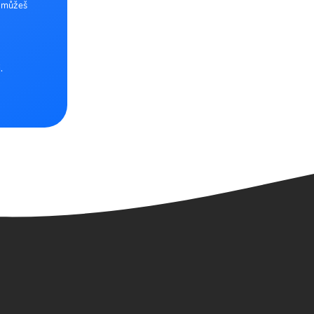
e můžeš
.