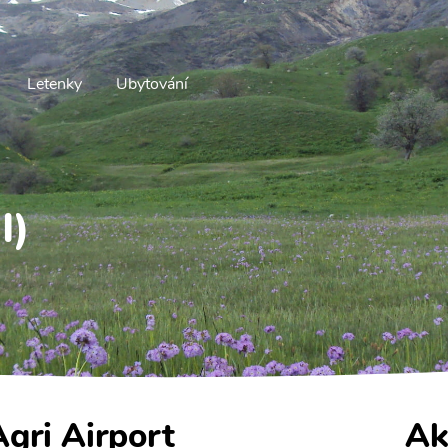
Letenky
Ubytování
I)
Agri Airport
Ak