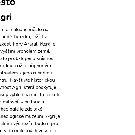
sto
gri
ri je malebné město na
chodě Turecka, ležící v
zkosti hory Ararat, která je
jvyšším vrcholem země.
sto je obklopeno krásnou
írodou, což je příjemným
ntrastem k jeho rušnému
ntru. Navštivte historickou
vnost Agri, která poskytuje
ásný výhled na město a okolí.
o milovníky historie a
cheologie je zde také
cheologické muzeum. Agri je
eálním výchozím bodem pro
lety do malebných vesnic a