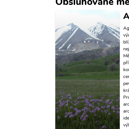
Obsluhované mě
A
Ag
vý
blí
ne
Mě
př
ko
ce
pe
kr
Pr
ar
ar
id
vý