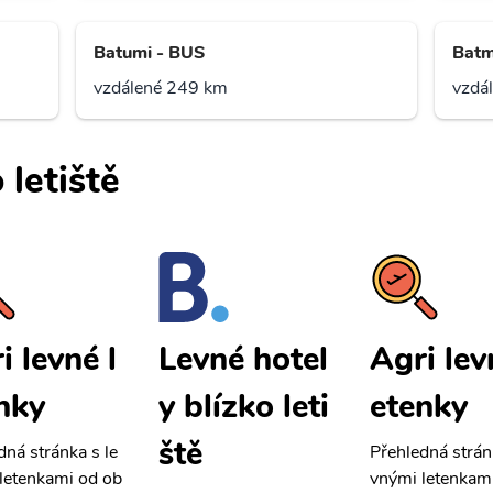
Batumi - BUS
Batm
vzdálené 249 km
vzdá
 letiště
i levné l
Agri lev
Levné hotel
nky
etenky
y blízko leti
ště
dná stránka s le
Přehledná strán
letenkami od ob
vnými letenkam