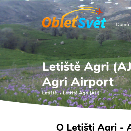
Domů
Letiště Agri (AJ
Agri Airport
Letiště
Letiště Agri (AJI)
O Letišti Agri - 