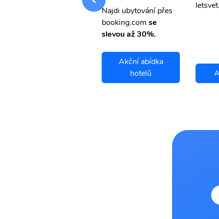
letsvet.cz
letsvet
Najdi ubytování přes
booking.com
se
slevou až 30%.
Akční abídka
Agri letenky
hotelů
A