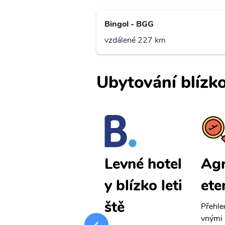
Bingol - BGG
vzdálené 227 km
Ubytování blízko
Agri levné l
Agr
Levné hotel
etenky
ete
y blízko leti
ště
Přehledná stránka s le
Přehle
vnými letenkami od ob
vnými 