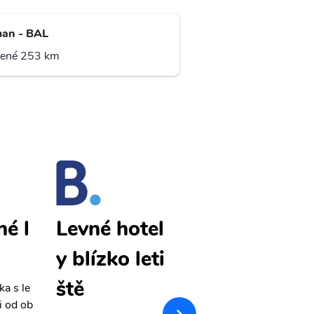
an - BAL
lené 253 km
né l
Agri levné l
Levné hotel
etenky
y blízko leti
ště
ka s le
Přehledná stránka s le
i od ob
vnými letenkami od ob