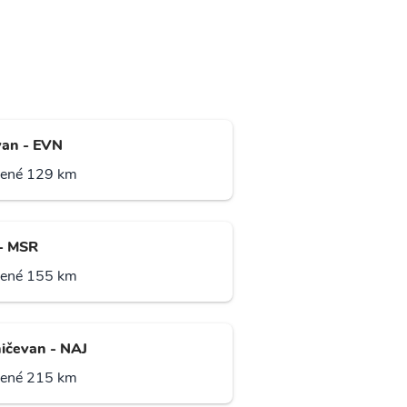
van - EVN
lené 129 km
- MSR
lené 155 km
ičevan - NAJ
lené 215 km