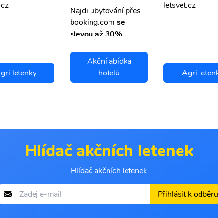
.cz
letsvet.cz
Najdi ubytování přes
booking.com
se
slevou až 30%.
Akční abídka
gri letenky
hotelů
Agri leten
Hlídač akčních letenek
Hlídač akčních letenek
Přihlásit k odběru