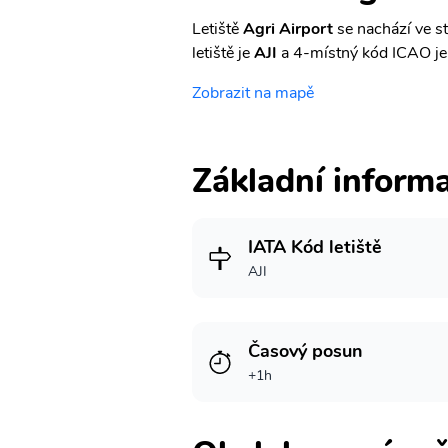
Letiště
Agri Airport
se nachází ve s
letiště je
AJI
a 4-místný kód ICAO j
Zobrazit na mapě
Základní inform
IATA Kód letiště
AJI
Časový posun
+1h