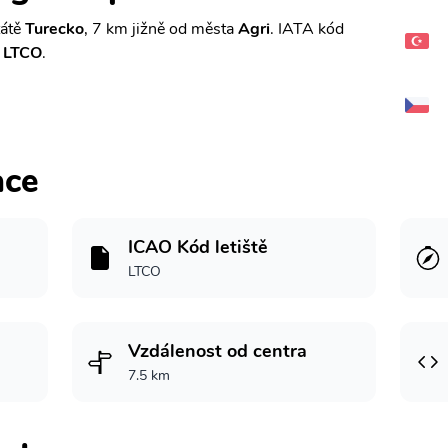
tátě
Turecko
, 7 km jižně od města
Agri
. IATA kód
e
LTCO
.
ace
ICAO Kód letiště
LTCO
Vzdálenost od centra
7.5 km