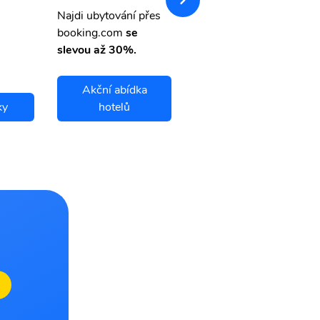
letsvet.cz
Najdi ubytování přes
booking.com
se
slevou až 30%.
Akční abídka
ky
hotelů
Agri letenky