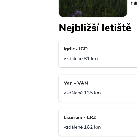
ná
Nejbližší letiště
Igdir - IGD
vzdálené 81 km
Van - VAN
vzdálené 135 km
Erzurum - ERZ
vzdálené 162 km