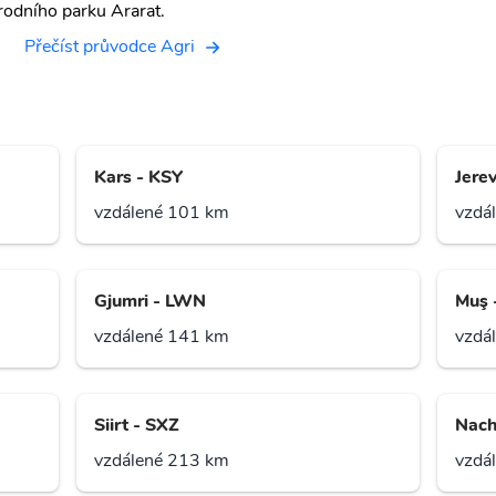
rodního parku Ararat.
Přečíst průvodce Agri
Kars - KSY
Jere
vzdálené 101 km
vzdá
Gjumri - LWN
Muş 
vzdálené 141 km
vzdá
Siirt - SXZ
Nach
vzdálené 213 km
vzdá