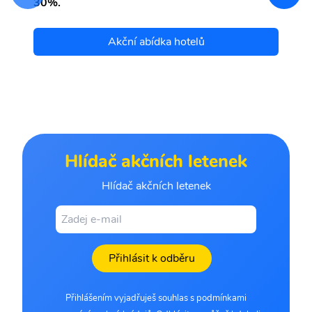
30%.
Akční abídka hotelů
Hlídač akčních letenek
Hlídač akčních letenek
Přihlásit k odběru
Přihlášením vyjadřuješ souhlas s podmínkami