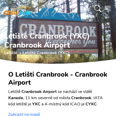
Letiště Cranbrook (YXC)
Cranbrook Airport
Letiště
Letiště Cranbrook (YXC)
O Letišti Cranbrook - Cranbrook
Airport
Letiště
Cranbrook Airport
se nachází ve státě
Kanada
, 11 km severně od města
Cranbrook
. IATA
kód letiště je
YXC
a 4-místný kód ICAO je
CYXC
.
Zobrazit na mapě