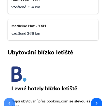
vzdálené 354 km
Medicine Hat - YXH
vzdálené 366 km
Ubytování blízko letiště
C
Levné hotely blízko letiště
sv
Př
Najdi ubytování přes booking.com
se slevou až
et