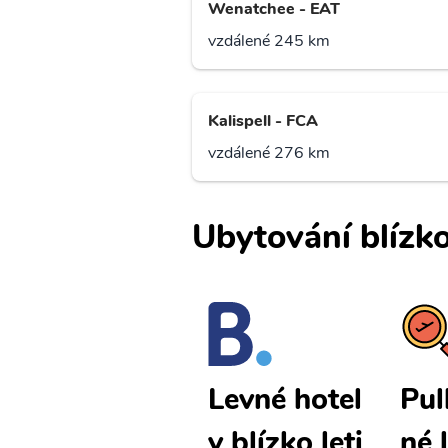
Wenatchee - EAT
vzdálené 245 km
Kalispell - FCA
vzdálené 276 km
Ubytování blízko
Pullman lev
Pul
Levné hotel
né letenky
né 
y blízko leti