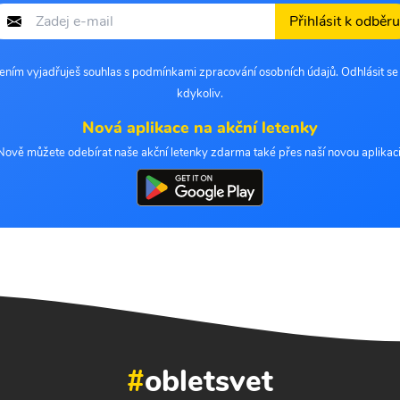
Přihlásit k odběru
šením vyjadřuješ souhlas s podmínkami zpracování osobních údajů. Odhlásit s
kdykoliv.
Nová aplikace na akční letenky
Nově můžete odebírat naše akční letenky zdarma také přes naší novou aplikaci
#
obletsvet