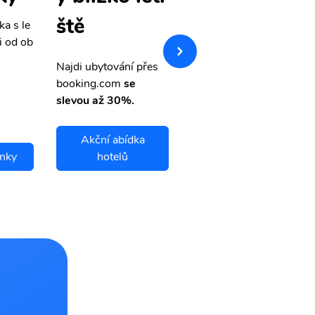
ště
ka s le
Přehledná stránka s le
i od ob
vnými letenkami od ob
letsvet.cz
Najdi ubytování přes
booking.com
se
slevou až 30%.
Akční abídka
enky
hotelů
Pullman letenky