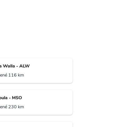
a Walla - ALW
lené 116 km
oula - MSO
lené 230 km