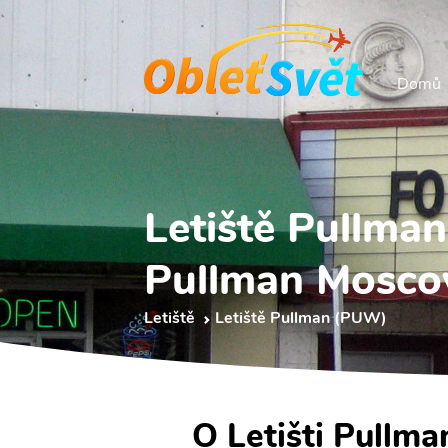
Domů
Letiště Pullma
Pullman Mosco
Letiště
Letiště Pullman (PUW)
O Letišti Pullm