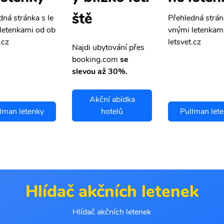
ště
dná stránka s le
Přehledná strán
letenkami od ob
vnými letenkam
.cz
letsvet.cz
Najdi ubytování přes
booking.com
se
slevou až 30%.
Akční abídka
lman letenky
hotelů
Pullman let
Hlídač akčních letenek
Hlídač akčních letenek