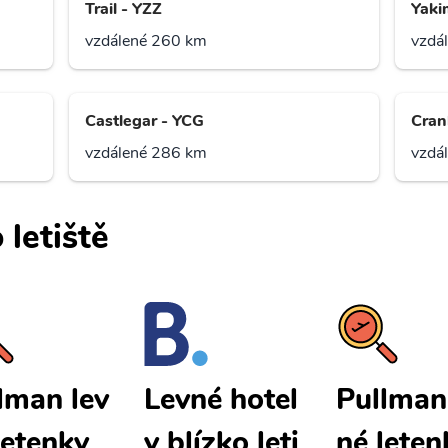
Trail - YZZ
Yaki
vzdálené 260 km
vzdá
Castlegar - YCG
Cran
vzdálené 286 km
vzdá
 letiště
lman lev
Pullman
Levné hotel
letenky
né leten
y blízko leti