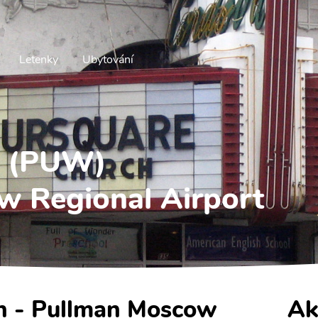
Letenky
Ubytování
n (PUW)
w Regional Airport
an - Pullman Moscow
Ak