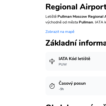
Regional Airpor
Letiště
Pullman Moscow Regional A
východně od města
Pullman
. IATA k
Zobrazit na mapě
Základní inform
IATA Kód letiště
PUW
Časový posun
-9h