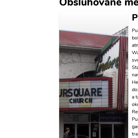
Obsluhované mě
P
Pu
bo
at
Wa
sv
St
na
He
do
a t
ok
Re
Pu
ga
tr