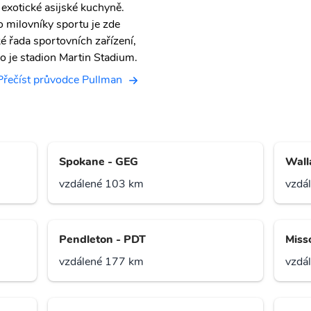
 exotické asijské kuchyně.
o milovníky sportu je zde
ké řada sportovních zařízení,
ko je stadion Martin Stadium.
Přečíst průvodce Pullman
Spokane - GEG
Wall
vzdálené 103 km
vzdá
Pendleton - PDT
Miss
vzdálené 177 km
vzdá