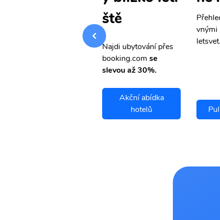
ště
Přehledná stránka s le
Přehle
vnými letenkami od ob
vnými 
letsvet.cz
letsvet
Najdi ubytování přes
booking.com
se
slevou až 30%.
Akční abídka
Pullman letenky
hotelů
Pul