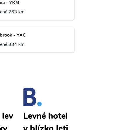
ma - YKM
lené 263 km
brook - YXC
lené 334 km
 lev
Pullman lev
Levné hotel
ky
né letenky
y blízko leti