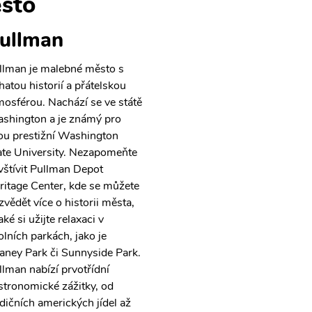
sto
ullman
llman je malebné město s
hatou historií a přátelskou
mosférou. Nachází se ve státě
shington a je známý pro
ou prestižní Washington
ate University. Nezapomeňte
vštívit Pullman Depot
ritage Center, kde se můžete
zvědět více o historii města,
aké si užijte relaxaci v
olních parkách, jako je
aney Park či Sunnyside Park.
llman nabízí prvotřídní
stronomické zážitky, od
adičních amerických jídel až