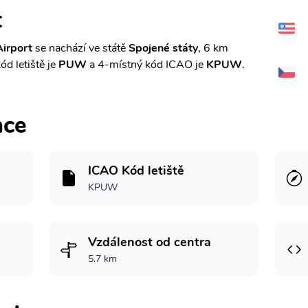
t
irport
se nachází ve státě
Spojené státy
, 6 km
ód letiště je
PUW
a 4-místný kód ICAO je
KPUW
.
ace
ICAO Kód letiště
KPUW
Vzdálenost od centra
5.7 km