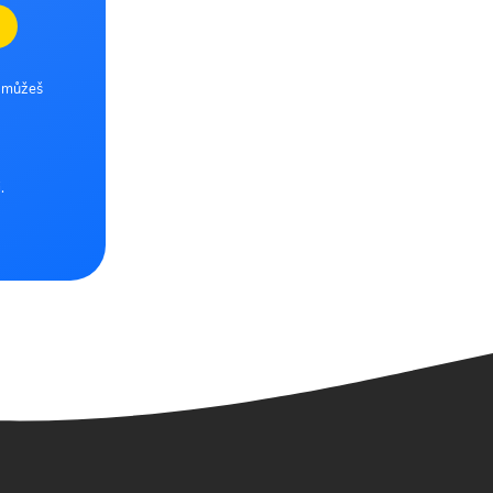
e můžeš
.