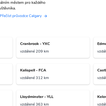
eálním městem pro každého
vštěvníka.
Přečíst průvodce Calgary
Cranbrook - YXC
Edmo
vzdálené 209 km
vzdá
Kalispell - FCA
Cast
vzdálené 312 km
vzdá
Lloydminster - YLL
Kelo
vzdálené 363 km
vzdá