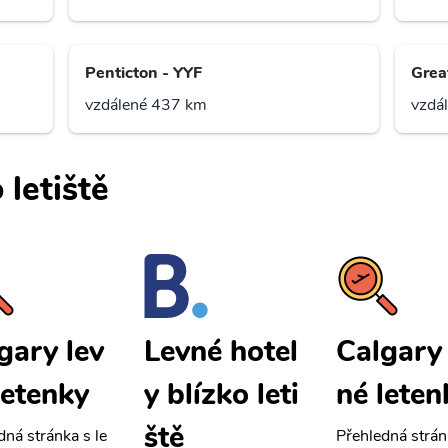
Penticton - YYF
Great
vzdálené 437 km
vzdá
 letiště
gary lev
Calgary 
Levné hotel
letenky
né leten
y blízko leti
ště
dná stránka s le
Přehledná strán