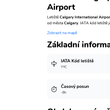
Airport
Letiště
Calgary International Airpo
od města
Calgary
. IATA kód letiště 
Zobrazit na mapě
Základní inform
IATA Kód letiště
YYC
Časový posun
-8h