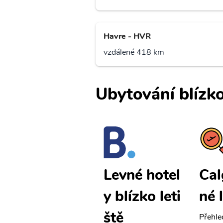
Havre - HVR
vzdálené 418 km
Ubytování blízko
Calgary lev
Cal
Levné hotel
né letenky
né 
y blízko leti
ště
Přehledná stránka s le
Přehle