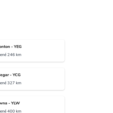
nton - YEG
lené 246 km
legar - YCG
lené 327 km
wna - YLW
lené 400 km