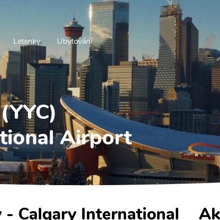
Letenky
Ubytování
 (YYC)
tional Airport
y - Calgary International
Ak