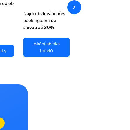
i od ob
vnými letenkami od ob
letsvet.cz
Najdi ubytování přes
booking.com
se
slevou až 30%.
Akční abídka
enky
hotelů
Calgary letenky