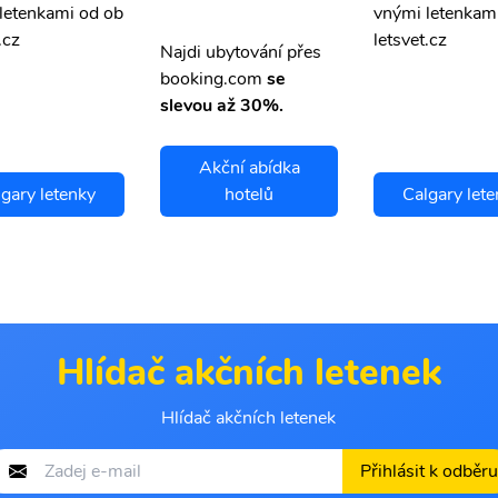
letenkami od ob
vnými letenkam
.cz
letsvet.cz
Najdi ubytování přes
booking.com
se
slevou až 30%.
Akční abídka
gary letenky
hotelů
Calgary let
Hlídač akčních letenek
Hlídač akčních letenek
Přihlásit k odběru