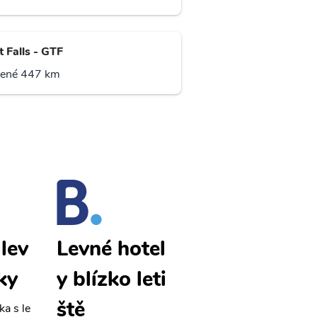
 Falls - GTF
lené 447 km
lev
Calgary lev
Levné hotel
ky
né letenky
y blízko leti
ště
ka s le
Přehledná stránka s le