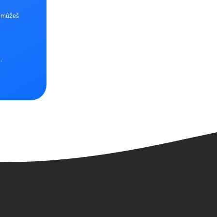
e můžeš
.