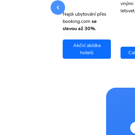
vnými letenkami od ob
vnými 
letsvet.cz
letsvet
Najdi ubytování přes
booking.com
se
slevou až 30%.
Akční abídka
Calgary letenky
hotelů
Cal