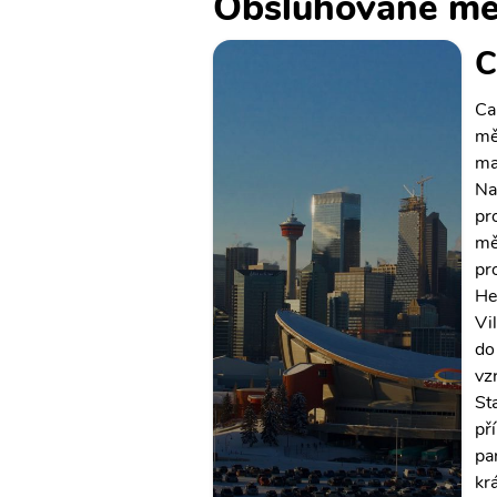
Obsluhované mě
C
Ca
mě
ma
Na
pr
mě
pr
He
Vi
do
vz
St
př
pa
kr