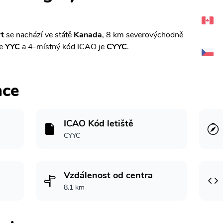
rt
se nachází ve státě
Kanada
, 8 km severovýchodně
je
YYC
a 4-místný kód ICAO je
CYYC
.
ace
ICAO Kód letiště
CYYC
Vzdálenost od centra
8.1 km