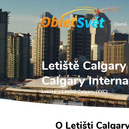
Domů
Letiště Calgary
Calgary Interna
Letiště
Letiště Calgary (YYC)
O Letišti Calgar