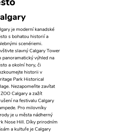
sto
algary
lgary je moderní kanadské
sto s bohatou historií a
lebnými scenériemi.
vštivte slavný Calgary Tower
o panoramatický výhled na
sto a okolní hory, či
ozkoumejte historii v
ritage Park Historical
llage. Nezapomeňte zavítat
 ZOO Calgary a zažít
rušení na festivalu Calgary
ampede. Pro milovníky
írody je u města nádherný
rk Nose Hill. Díky prirodním
ásám a kultuře je Calgary