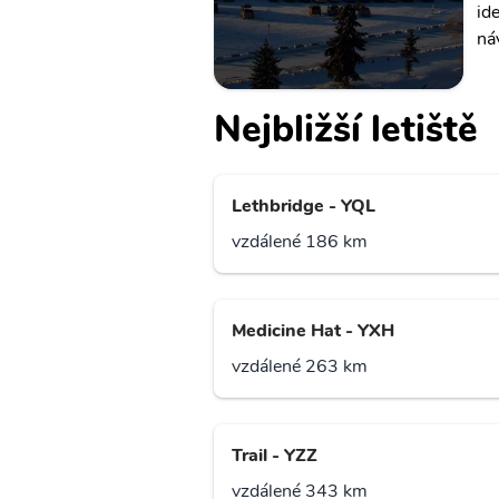
id
ná
Nejbližší letiště
Lethbridge - YQL
vzdálené 186 km
Medicine Hat - YXH
vzdálené 263 km
Trail - YZZ
vzdálené 343 km