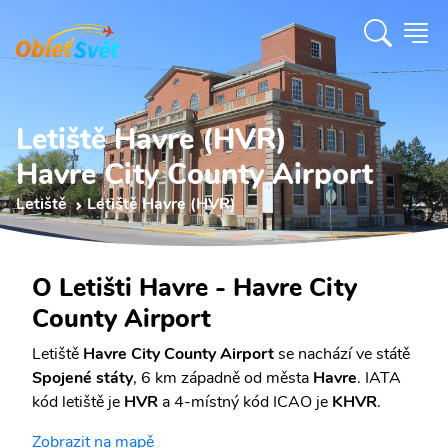
Letiště Havre (HVR)
Havre City County Airport
Letiště
Letiště Havre (HVR)
O Letišti Havre - Havre City
County Airport
Letiště
Havre City County Airport
se nachází ve státě
Spojené státy
, 6 km západně od města
Havre
. IATA
kód letiště je
HVR
a 4-místný kód ICAO je
KHVR
.
Zobrazit na mapě