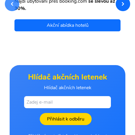
Najdi ubytování přes booking.com
se slevou až
et
30%.
Akční abídka hotelů
Hlídač akčních letenek
Hlídač akčních letenek
Přihlásit k odběru