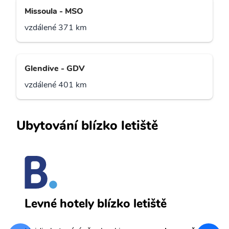
Missoula - MSO
vzdálené 371 km
Glendive - GDV
vzdálené 401 km
Ubytování blízko letiště
H
Levné hotely blízko letiště
sv
Př