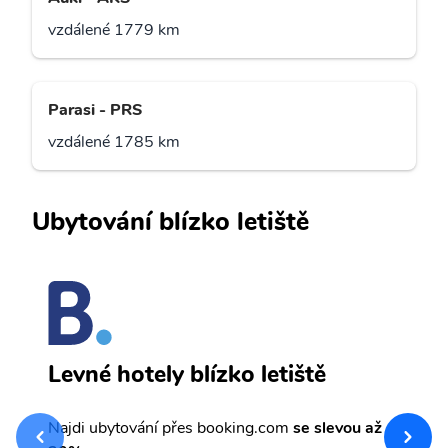
vzdálené 1779 km
Parasi - PRS
vzdálené 1785 km
Ubytování blízko letiště
B
Levné hotely blízko letiště
sv
Př
Najdi ubytování přes booking.com
se slevou až
et