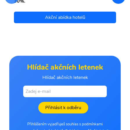
30%.
Akční abídka hotelů
Hlídač akčních letenek
Hlídač akčních letenek
Přihlásit k odběru
Přihlášením vyjadřuješ souhlas s podmínkami