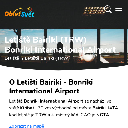
Letiště Bairiki (TRW)
Bonriki International Airport
Letiště
Letiště Bairiki (TRW)
O Letišti Bairiki - Bonriki
International Airport
Letiště
Bonriki International Airport
se nachází ve
státě
Kiribati
, 20 km východně od města
Bairiki
. IATA
kód letiště je
TRW
a 4-místný kód ICAO je
NGTA
.
Zobrazit na mapě