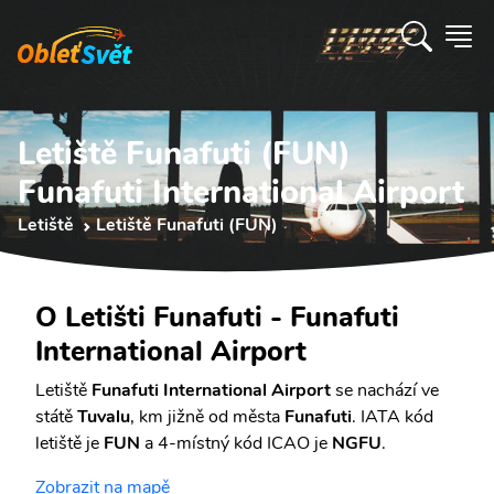
Letiště Funafuti (FUN)
Funafuti International Airport
Letiště
Letiště Funafuti (FUN)
O Letišti Funafuti - Funafuti
International Airport
Letiště
Funafuti International Airport
se nachází ve
státě
Tuvalu
, km jižně od města
Funafuti
. IATA kód
letiště je
FUN
a 4-místný kód ICAO je
NGFU
.
Zobrazit na mapě