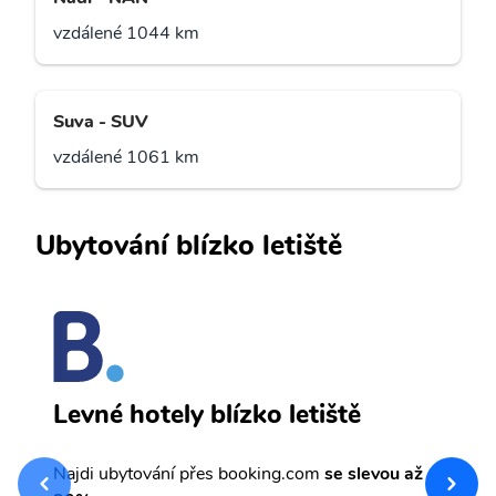
vzdálené 1044 km
Suva - SUV
vzdálené 1061 km
Ubytování blízko letiště
F
Levné hotely blízko letiště
sv
Př
Najdi ubytování přes booking.com
se slevou až
et