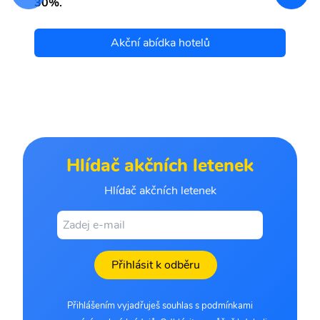
30%.
Akční abídka hotelů
Hlídač akčních letenek
Hlídač akčních letenek
Přihlásit k odběru
Přihlášením vyjadřuješ souhlas s podmínkami