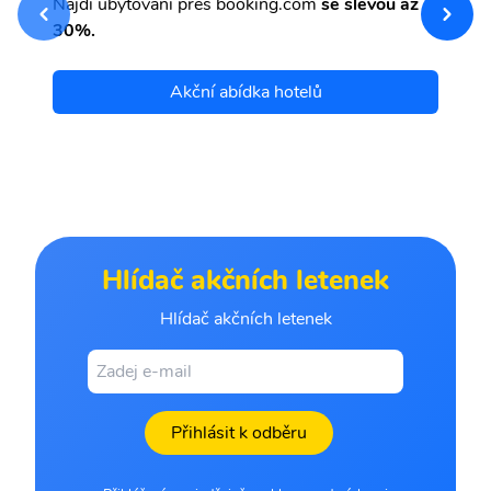
Najdi ubytování přes booking.com
se slevou až
et
30%.
Akční abídka hotelů
Hlídač akčních letenek
Hlídač akčních letenek
Přihlásit k odběru