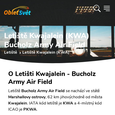
Letiště Kwajalein (KWA)
Bucholz Army Air Field
Letiště
Letiště Kwajalein (KWA)
O Letišti Kwajalein - Bucholz
Army Air Field
Letiště
Bucholz Army Air Field
se nachází ve státě
Marshallovy ostrovy
, 62 km jihovýchodně od města
Kwajalein
. IATA kód letiště je
KWA
a 4-místný kód
ICAO je
PKWA
.