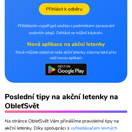
Přihlásit k odběru
Přihlášením vyjadřuješ souhlas s podmínkami zpracování
osobních údajů. Odhlásit se můžeš kdykoliv.
Nová aplikace na akční letenky
Nově můžete odebírat naše akční letenky zdarma také přes
naší novou aplikaci.
Poslední tipy na akční letenky na
ObleťSvět
Na stránce ObleťSvět Vám přinášíme pravidelné tipy na
akční letenky. Díky spolupráci s
vyhledávačem levných