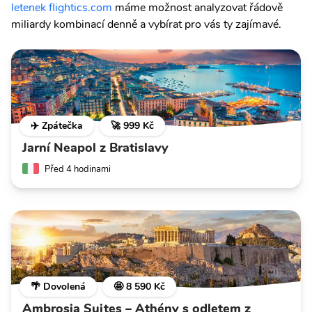
letenek flightics.com
máme možnost analyzovat řádově
miliardy kombinací denně a vybírat pro vás ty zajímavé.
✈️ Zpátečka
🚀 999 Kč
Jarní Neapol z Bratislavy
Před 4 hodinami
🌴 Dovolená
🤩 8 590 Kč
Ambrosia Suites – Athény s odletem z