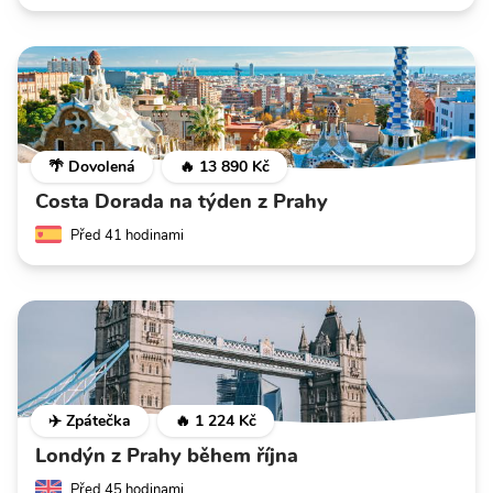
🌴 Dovolená
🔥 13 890 Kč
Costa Dorada na týden z Prahy
Před 41 hodinami
✈️ Zpátečka
🔥 1 224 Kč
Londýn z Prahy během října
Před 45 hodinami