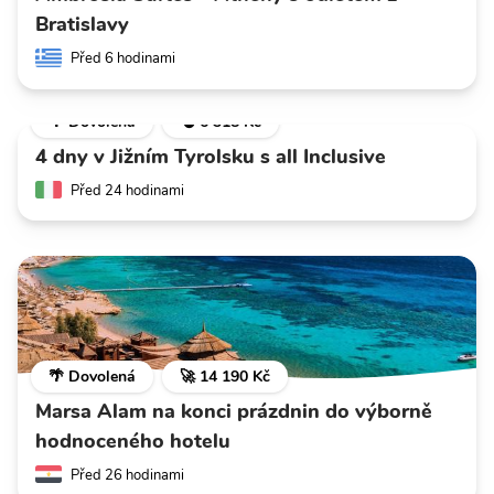
Bratislavy
Před 6 hodinami
🌴 Dovolená
💣 6 318 Kč
4 dny v Jižním Tyrolsku s all Inclusive
Před 24 hodinami
🌴 Dovolená
🚀 14 190 Kč
Marsa Alam na konci prázdnin do výborně
hodnoceného hotelu
Před 26 hodinami