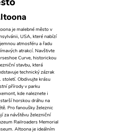
sto
ltoona
toona je malebné město v
nsylvánii, USA, které nabízí
íjemnou atmosféru a řadu
jímavých atrakcí. Navštivte
rseshoe Curve, historickou
lezniční stavbu, která
edstavuje technický zázrak
. století. Obdivujte krásu
stní přírody v parku
kemont, kde naleznete i
jstarší horskou dráhu na
ětě. Pro fanoušky železnic
ojí za návštěvu železniční
zeum Railroaders Memorial
seum. Altoona je ideálním