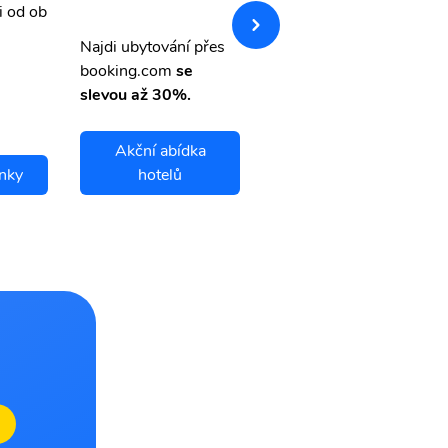
i od ob
vnými letenkami od ob
letsvet.cz
Najdi ubytování přes
booking.com
se
slevou až 30%.
Akční abídka
enky
hotelů
Altoona letenky