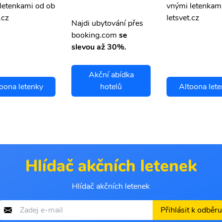
letenkami od ob
vnými letenkam
.cz
letsvet.cz
Najdi ubytování přes
booking.com
se
slevou až 30%.
Akční abídka
oona letenky
hotelů
Altoona let
Hlídač akčních letenek
Hlídač akčních letenek
Přihlásit k odběru