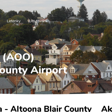
Letenky
Ubytování
a (AOO)
County Airport
a - Altoona Blair County
Ak