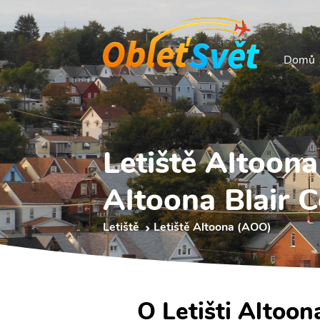
Domů
Letiště Altoon
Altoona Blair 
Letiště
Letiště Altoona (AOO)
O Letišti Altoon