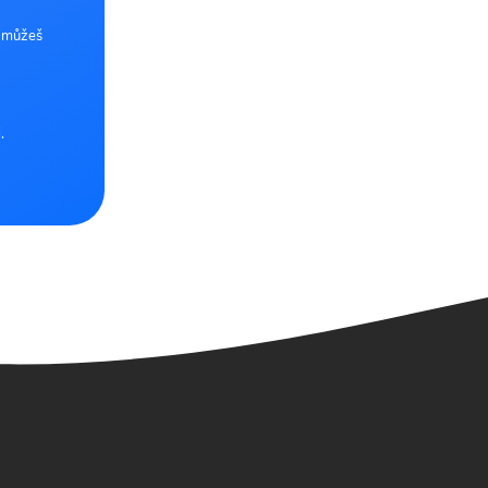
e můžeš
.