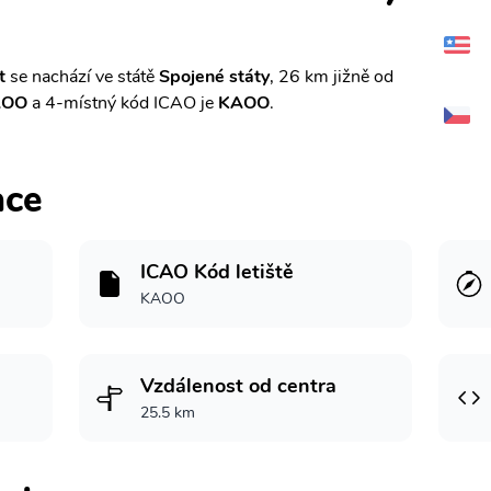
t
se nachází ve státě
Spojené státy
, 26 km jižně od
AOO
a 4-místný kód ICAO je
KAOO
.
ace
ICAO Kód letiště
KAOO
Vzdálenost od centra
25.5 km