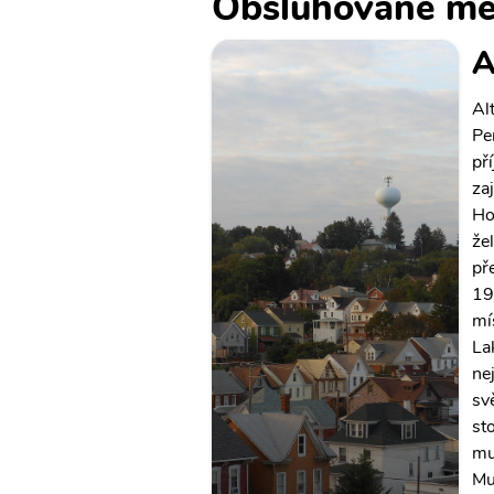
Obsluhované mě
A
Al
Pe
př
za
Ho
že
př
19
mí
La
ne
sv
st
mu
Mu