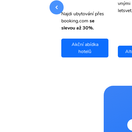
vnými letenkami od ob
vnými 
letsvet.cz
letsvet
Najdi ubytování přes
booking.com
se
slevou až 30%.
Akční abídka
Altoona letenky
hotelů
Alt