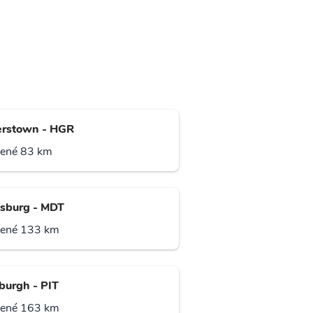
rstown - HGR
lené 83 km
isburg - MDT
lené 133 km
sburgh - PIT
lené 163 km