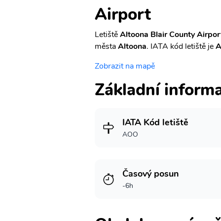
Airport
Letiště
Altoona Blair County Airpor
města
Altoona
. IATA kód letiště je
Zobrazit na mapě
Základní inform
IATA Kód letiště
AOO
Časový posun
-6h