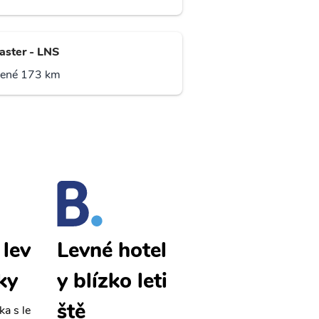
aster - LNS
lené 173 km
 lev
Altoona lev
Levné hotel
ky
né letenky
y blízko leti
ště
ka s le
Přehledná stránka s le