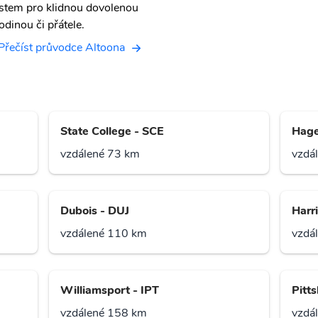
stem pro klidnou dovolenou
odinou či přátele.
Přečíst průvodce Altoona
State College - SCE
Hage
vzdálené 73 km
vzdá
Dubois - DUJ
Harr
vzdálené 110 km
vzdá
Williamsport - IPT
Pitt
vzdálené 158 km
vzdá