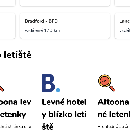
Bradford - BFD
Lanc
vzdálené 170 km
vzdá
 letiště
oona lev
Altoona
Levné hotel
letenky
né leten
y blízko leti
ště
dná stránka s le
Přehledná strán