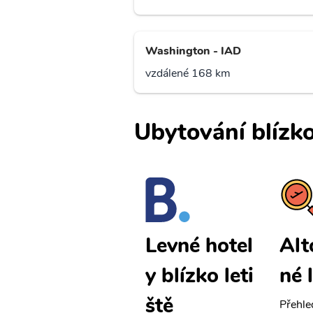
Washington - IAD
vzdálené 168 km
Ubytování blízko
Altoona lev
Alt
Levné hotel
né letenky
né 
y blízko leti
ště
Přehledná stránka s le
Přehle