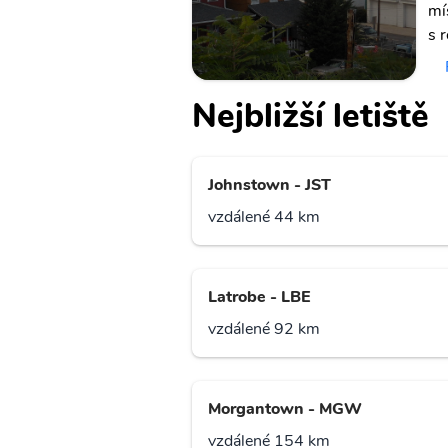
mí
s r
Nejbližší letiště
Johnstown - JST
vzdálené 44 km
Latrobe - LBE
vzdálené 92 km
Morgantown - MGW
vzdálené 154 km