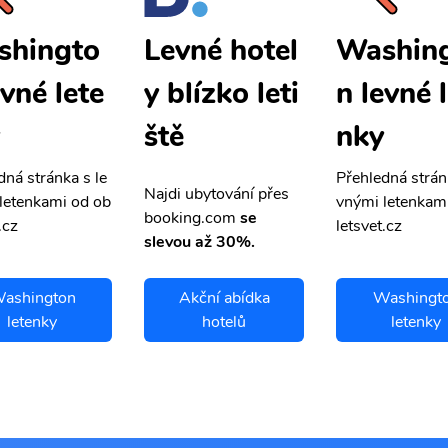
shingto
Washin
Levné hotel
evné lete
n levné 
y blízko leti
nky
ště
dná stránka s le
Přehledná strán
Najdi ubytování přes
letenkami od ob
vnými letenkam
booking.com
se
.cz
letsvet.cz
slevou až 30%.
ashington
Akční abídka
Washingt
letenky
hotelů
letenky