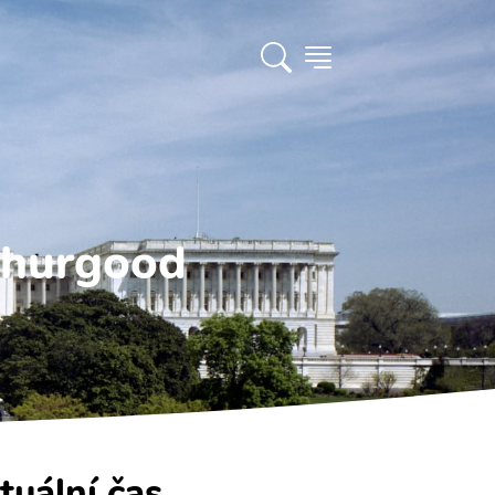
Thurgood
tuální čas