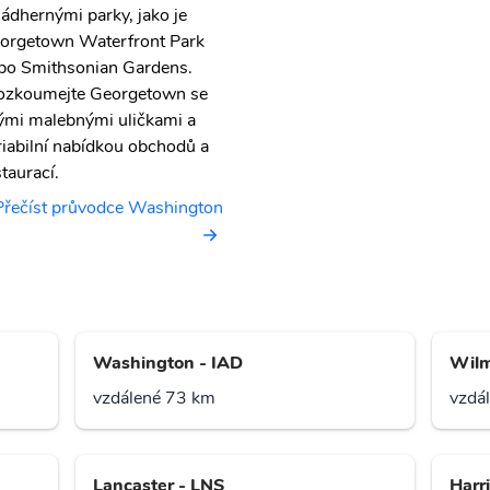
nádhernými parky, jako je
orgetown Waterfront Park
bo Smithsonian Gardens.
ozkoumejte Georgetown se
ými malebnými uličkami a
riabilní nabídkou obchodů a
staurací.
Přečíst průvodce Washington
Washington - IAD
Wilm
vzdálené 73 km
vzdá
Lancaster - LNS
Harr