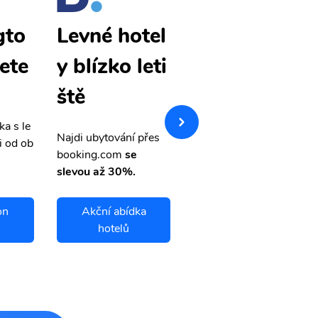
gto
Washingto
Levné hotel
lete
n levné lete
y blízko leti
nky
ště
ka s le
Přehledná stránka s le
Najdi ubytování přes
i od ob
vnými letenkami od ob
booking.com
se
letsvet.cz
slevou až 30%.
on
Akční abídka
Washington
hotelů
letenky