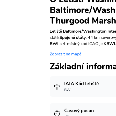
Baltimore/Washi
Thurgood Marsha
Letiště
Baltimore/Washington Inter
státě
Spojené státy
, 44 km severo
BWI
a 4-místný kód ICAO je
KBWI
Zobrazit na mapě
Základní inform
IATA Kód letiště
BWI
Časový posun