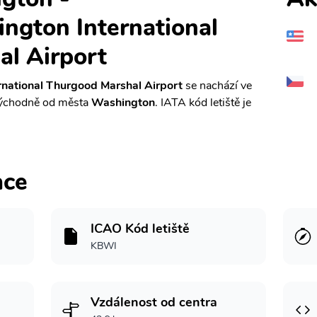
ngton International
l Airport
national Thurgood Marshal Airport
se nachází ve
východně od města
Washington
. IATA kód letiště je
.
ace
ICAO Kód letiště
KBWI
Vzdálenost od centra