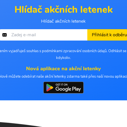
Hlídač akčních letenek
Hlídač akčních letenek
Přihlásit k odběru
šením vyjadřuješ souhlas s podmínkami zpracování osobních údajů. Odhlásit s
kdykoliv.
Nová aplikace na akční letenky
Nově můžete odebírat naše akční letenky zdarma také přes naší novou aplikaci