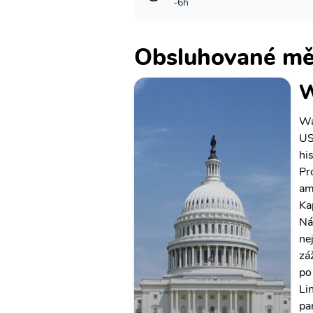
-6h
Obsluhované mě
W
Wa
US
hi
Pr
am
Ka
Ná
ne
zá
po
Li
pa