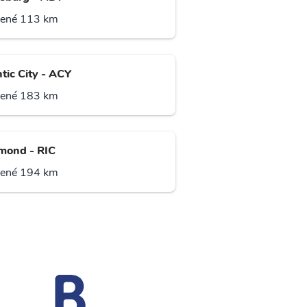
lené 113 km
tic City - ACY
lené 183 km
mond - RIC
lené 194 km