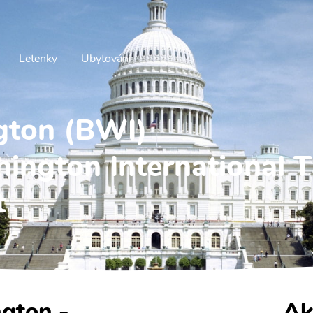
Letenky
Ubytování
gton (BWI)
ington International 
t
ngton -
Ak