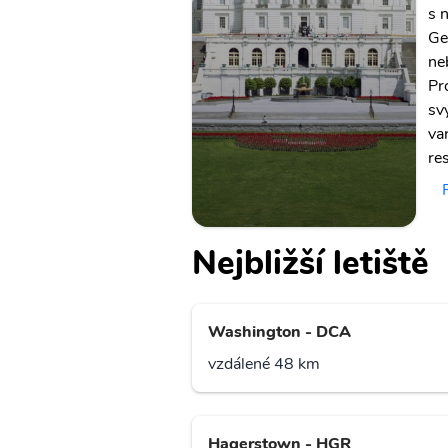
s 
Ge
ne
Pr
sv
va
re
Nejbližší letiště
Washington - DCA
vzdálené 48 km
Hagerstown - HGR