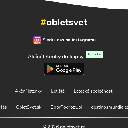
#
obletsvet
Sleduj nás na instagramu
Novinka
Akční letenky do kapsy
Akční letenky
Letiště
Letecké společnosti
Nás
ObletSvet.sk
BobrPodrozy.pl
destinosmundiale
© 2026
obletsvet.cz