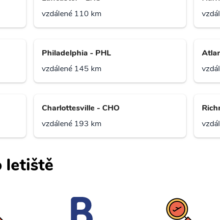
vzdálené 110 km
vzdá
Philadelphia - PHL
Atlan
vzdálené 145 km
vzdá
Charlottesville - CHO
Rich
vzdálené 193 km
vzdá
 letiště