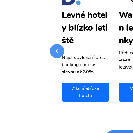
Washingto
Wa
Levné hotel
n levné lete
n l
y blízko leti
nky
nky
ště
Přehledná stránka s le
Přehle
Najdi ubytování přes
vnými letenkami od ob
vnými 
booking.com
se
letsvet.cz
letsvet
slevou až 30%.
Washington
Akční abídka
W
letenky
hotelů