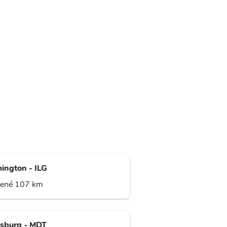
ington - ILG
lené 107 km
isburg - MDT