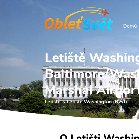
Domů
Letiště Washin
Baltimore/Wash
Marshal Airpor
Letiště
Letiště Washington (BWI)
O Letišti Washi