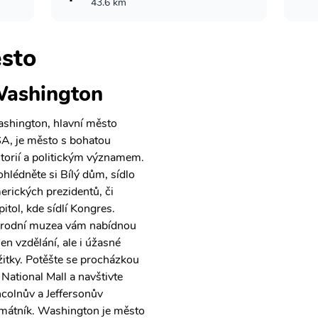
43.6 km
sto
ashington
shington, hlavní město
A, je město s bohatou
storií a politickým významem.
ohlédněte si Bílý dům, sídlo
erických prezidentů, či
pitol, kde sídlí Kongres.
rodní muzea vám nabídnou
jen vzdělání, ale i úžasné
žitky. Potěšte se procházkou
 National Mall a navštivte
ncolnův a Jeffersonův
mátník. Washington je město