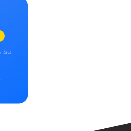
e můžeš
.