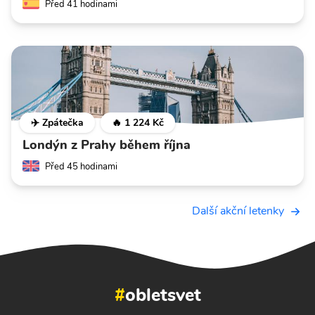
Před 41 hodinami
✈️ Zpátečka
🔥 1 224 Kč
Londýn z Prahy během října
Před 45 hodinami
Další akční letenky
#
obletsvet