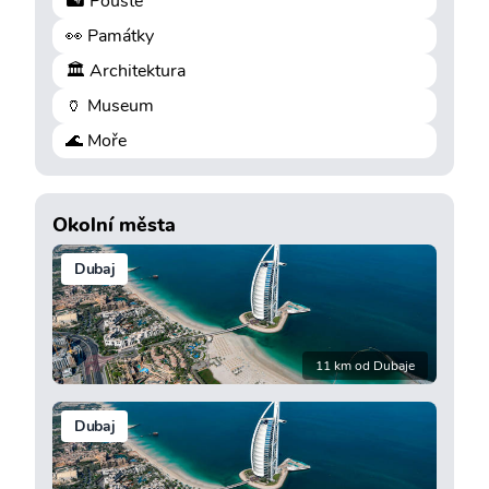
🏜️ Pouště
👀 Památky
🏛️ Architektura
🏺 Museum
🌊 Moře
Okolní města
Dubaj
11 km od Dubaje
Dubaj