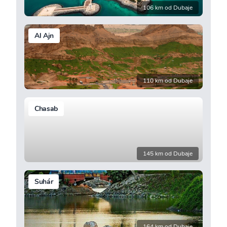
106 km od Dubaje
Al Ajn
110 km od Dubaje
Chasab
145 km od Dubaje
Suhár
164 km od Dubaje