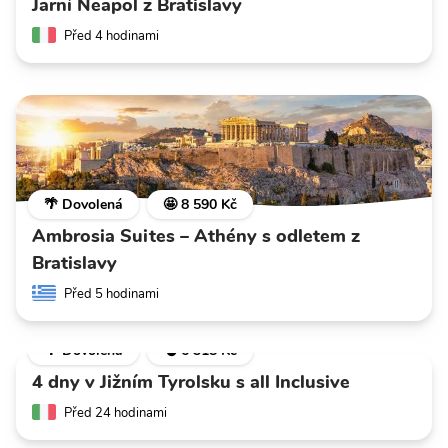
Jarní Neapol z Bratislavy
Před 4 hodinami
🌴 Dovolená
🤩 8 590 Kč
Ambrosia Suites – Athény s odletem z
Bratislavy
Před 5 hodinami
🌴 Dovolená
💣 6 318 Kč
4 dny v Jižním Tyrolsku s all Inclusive
Před 24 hodinami