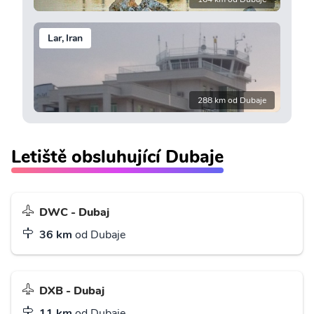
Lar, Iran
288 km od Dubaje
Letiště obsluhující Dubaje
DWC - Dubaj
36 km
od Dubaje
DXB - Dubaj
11 km
od Dubaje