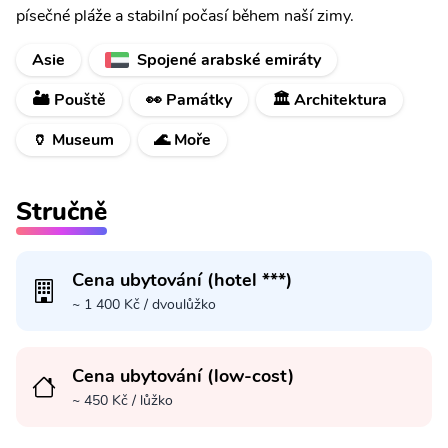
písečné pláže a stabilní počasí během naší zimy.
Asie
Spojené arabské emiráty
🏜️ Pouště
👀 Památky
🏛️ Architektura
🏺 Museum
🌊 Moře
Stručně
Cena ubytování (hotel ***)
~ 1 400 Kč / dvoulůžko
Cena ubytování (low-cost)
~ 450 Kč / lůžko