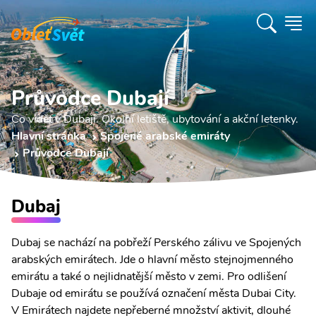
Průvodce Dubají
Co vidět v Dubaji. Okolní letiště, ubytování a akční letenky.
Hlavní stránka
Spojené arabské emiráty
Průvodce Dubají
Dubaj
Dubaj se nachází na pobřeží Perského zálivu ve Spojených
arabských emirátech. Jde o hlavní město stejnojmenného
emirátu a také o nejlidnatější město v zemi. Pro odlišení
Dubaje od emirátu se používá označení města Dubai City.
V Emirátech najdete nepřeberné množství aktivit, dlouhé