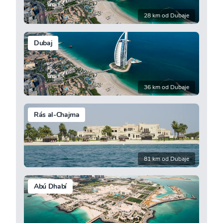
28 km od Dubaje
Dubaj
36 km od Dubaje
Rás al-Chajma
81 km od Dubaje
Abú Dhabí