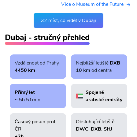
Více o Museum of the Future
32 míst, co vidět v Dubaji
Dubaj - stručný přehled
Vzdálenost od Prahy
Nejbližší letiště
DXB
4450 km
10 km
od centra
Přímý let
Spojené
~ 5h 51min
arabské emiráty
Časový posun proti
Obsluhující letiště
ČR
DWC
,
DXB
,
SHJ
+2h