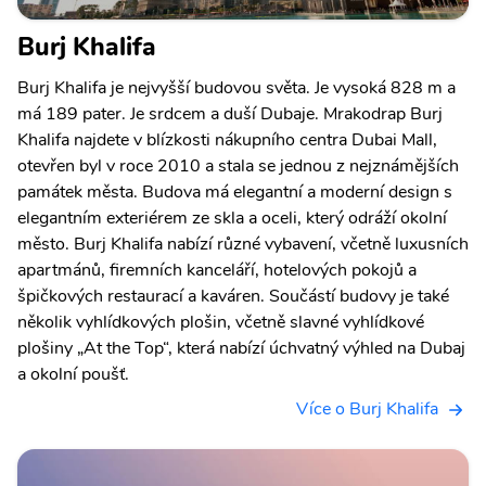
Burj Khalifa
Burj Khalifa je nejvyšší budovou světa. Je vysoká 828 m a
má 189 pater. Je srdcem a duší Dubaje. Mrakodrap Burj
Khalifa najdete v blízkosti nákupního centra Dubai Mall,
otevřen byl v roce 2010 a stala se jednou z nejznámějších
památek města. Budova má elegantní a moderní design s
elegantním exteriérem ze skla a oceli, který odráží okolní
město. Burj Khalifa nabízí různé vybavení, včetně luxusních
apartmánů, firemních kanceláří, hotelových pokojů a
špičkových restaurací a kaváren. Součástí budovy je také
několik vyhlídkových plošin, včetně slavné vyhlídkové
plošiny „At the Top“, která nabízí úchvatný výhled na Dubaj
a okolní poušť.
Více o Burj Khalifa