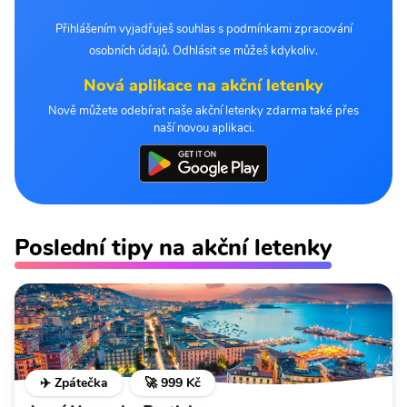
Přihlášením vyjadřuješ souhlas s podmínkami zpracování
osobních údajů. Odhlásit se můžeš kdykoliv.
Nová aplikace na akční letenky
Nově můžete odebírat naše akční letenky zdarma také přes
naší novou aplikaci.
Poslední tipy na akční letenky
✈️ Zpátečka
🚀 999 Kč