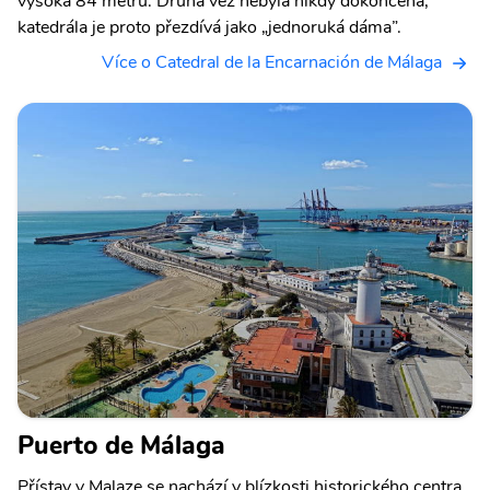
vysoká 84 metrů. Druhá věž nebyla nikdy dokončena,
katedrála je proto přezdívá jako „jednoruká dáma”.
Více o Catedral de la Encarnación de Málaga
Puerto de Málaga
Přístav v Malaze se nachází v blízkosti historického centra