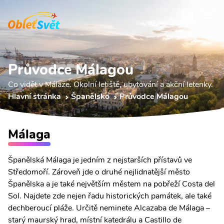
Průvodce Málagou
Co vidět v Málaze. Okolní letiště, ubytování a akční letenky.
Hlavní stránka
Španělsko
Průvodce Málagou
Málaga
Španělská Málaga je jedním z nejstarších přístavů ve
Středomoří. Zároveň jde o druhé nejlidnatější město
Španělska a je také největším městem na pobřeží Costa del
Sol. Najdete zde nejen řadu historických památek, ale také
dechberoucí pláže. Určitě neminete Alcazaba de Málaga –
starý maurský hrad, místní katedrálu a Castillo de