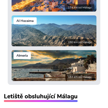
174 km od Málagy
Al Hoceima
180 km od Málagy
Almería
183 km od Málagy
Letiště obsluhující Málagu