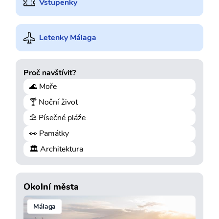
Vstupenky
Letenky Málaga
Proč navštívit?
🌊 Moře
🍸 Noční život
⛱️ Písečné pláže
👀 Památky
🏛️ Architektura
Okolní města
Málaga