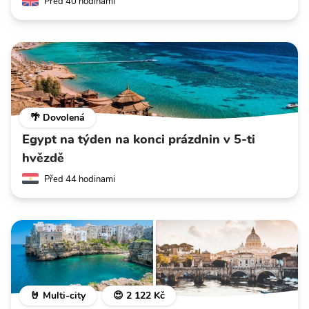
Před 40 hodinami
🌴 Dovolená
Egypt na týden na konci prázdnin v 5-ti
hvězdě
Před 44 hodinami
🤘 Multi-city
😍 2 122 Kč