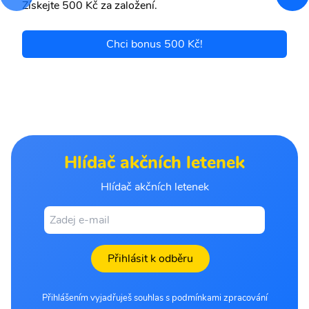
Získejte 500 Kč za založení.
Chci bonus 500 Kč!
Hlídač akčních letenek
Hlídač akčních letenek
Přihlásit k odběru
Přihlášením vyjadřuješ souhlas s podmínkami zpracování