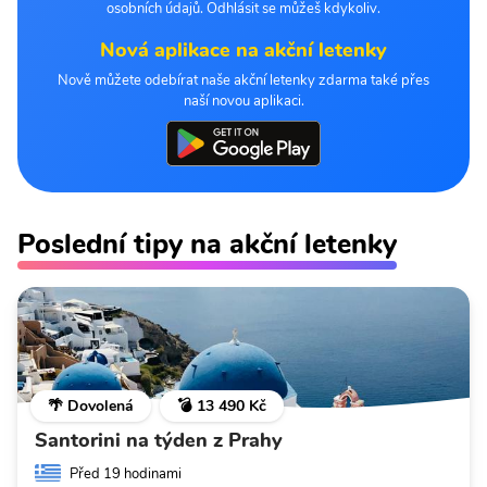
osobních údajů. Odhlásit se můžeš kdykoliv.
Nová aplikace na akční letenky
Nově můžete odebírat naše akční letenky zdarma také přes
naší novou aplikaci.
Poslední tipy na akční letenky
🌴 Dovolená
💣 13 490 Kč
Santorini na týden z Prahy
Před 19 hodinami