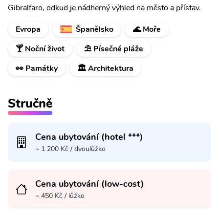
Gibralfaro, odkud je nádherný výhled na město a přístav.
Evropa
Španělsko
🌊 Moře
🍸 Noční život
⛱️ Písečné pláže
👀 Památky
🏛️ Architektura
Stručně
Cena ubytování (hotel ***)
~ 1 200 Kč / dvoulůžko
Cena ubytování (low-cost)
~ 450 Kč / lůžko