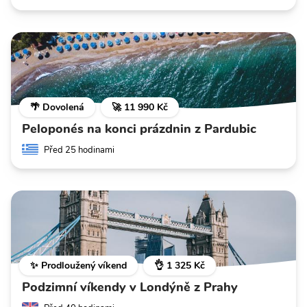
🌴 Dovolená
🚀 11 990 Kč
Peloponés na konci prázdnin z Pardubic
Před 25 hodinami
✨ Prodloužený víkend
👌 1 325 Kč
Podzimní víkendy v Londýně z Prahy