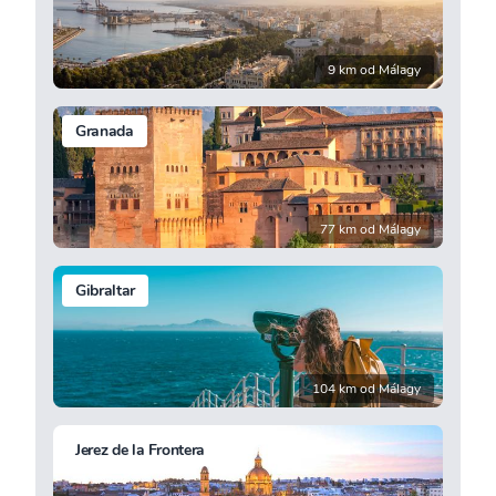
9 km od Málagy
Granada
77 km od Málagy
Gibraltar
104 km od Málagy
Jerez de la Frontera