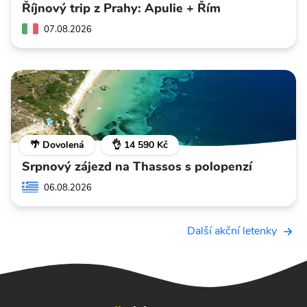
Říjnový trip z Prahy: Apulie + Řím
07.08.2026
🌴 Dovolená
👌 14 590 Kč
Srpnový zájezd na Thassos s polopenzí
06.08.2026
Další akční letenky