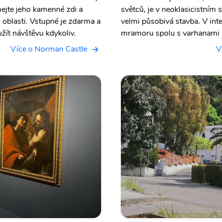
mejte jeho kamenné zdi a
světců, je v neoklasicistním
o oblasti. Vstupné je zdarma a
velmi působivá stavba. V inter
užít návštěvu kdykoliv.
mramoru spolu s varhanami ze
Více o Norman Castle
V