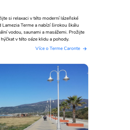
jte si relaxaci v této moderní lázeňské
d Lamezia Terme a nabízí širokou škálu
ální vodou, saunami a masážemi. Prožijte
 hýčkat v této oáze klidu a pohody.
Více o Terme Caronte