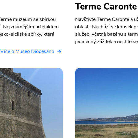
Terme Caronte
 Terme muzeum se sbírkou
Navštivte Terme Caronte a uži
tí. Nejznámějším artefaktem
oblasti. Nachází se kousek o
ko-sicilské sbírky, která
služeb, včetně bazénů s term
jedinečný zážitek a nechte se
Více o Museo Diocesano