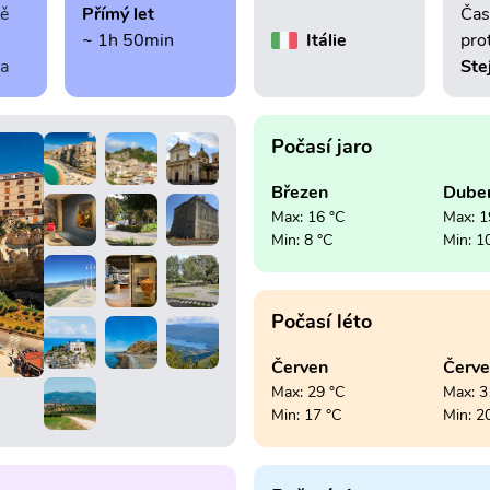
tě
Přímý let
Čas
~ 1h 50min
Itálie
pro
ra
Ste
Počasí jaro
Březen
Dube
Max: 16 °C
Max: 1
Min: 8 °C
Min: 1
Počasí léto
Červen
Červ
Max: 29 °C
Max: 3
Min: 17 °C
Min: 2