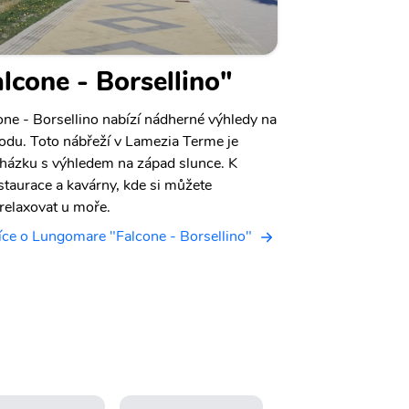
cone - Borsellino"
e - Borsellino nabízí nádherné výhledy na
odu. Toto nábřeží v Lamezia Terme je
cházku s výhledem na západ slunce. K
staurace a kavárny, kde si můžete
 relaxovat u moře.
íce o Lungomare "Falcone - Borsellino"