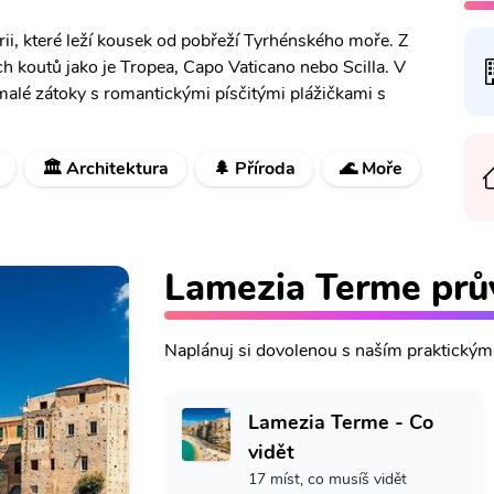
rii, které leží kousek od pobřeží Tyrhénského moře. Z
 koutů jako je Tropea, Capo Vaticano nebo Scilla. V
í malé zátoky s romantickými písčitými plážičkami s
🏛️ Architektura
🌲 Příroda
🌊 Moře
Lamezia Terme prů
Naplánuj si dovolenou s naším praktický
Lamezia Terme - Co
vidět
17 míst, co musíš vidět