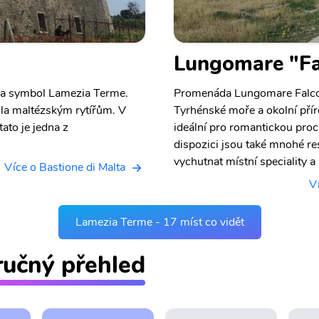
Lungomare "Fal
 za symbol Lamezia Terme.
Promenáda Lungomare Falcon
ila maltézským rytířům. V
Tyrhénské moře a okolní přír
tato je jedna z
ideální pro romantickou pro
dispozici jsou také mnohé re
vychutnat místní speciality a
Více o Bastione di Malta
V
Lamezia Terme - 17 míst co vidět
ručný přehled