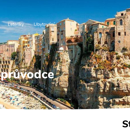
Letenky
Ubytování
 průvodce
tenky.
průvodce
S