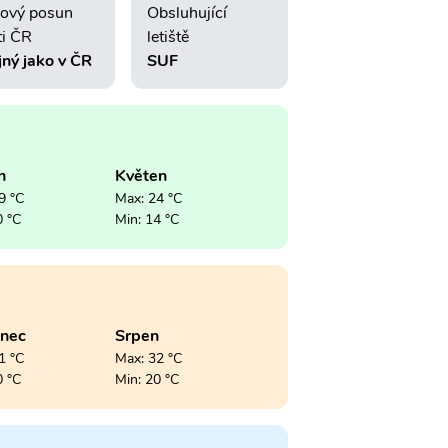
ový posun
Obsluhující
ti ČR
letiště
jný jako v ČR
SUF
n
Květen
9 °C
Max: 24 °C
0 °C
Min: 14 °C
enec
Srpen
1 °C
Max: 32 °C
0 °C
Min: 20 °C