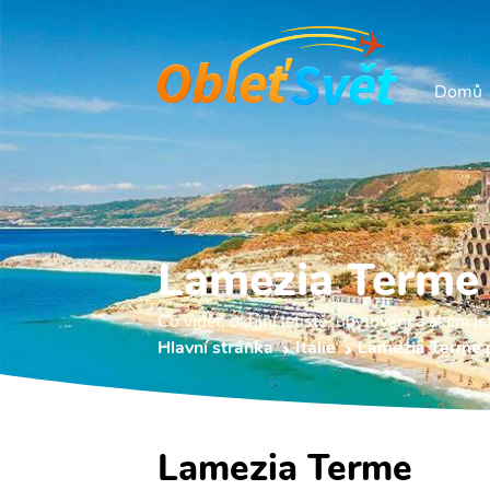
Domů
Lamezia Terme
Co vidět, okolní letiště, ubytování a akční le
Hlavní stránka
Itálie
Lamezia Terme 
Lamezia Terme