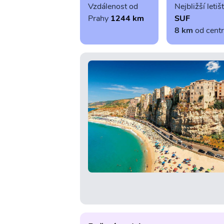
Vzdálenost od
Nejbližší letiš
Prahy
1244 km
SUF
8 km
od cent