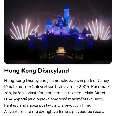
Hong Kong Disneyland
Hong Kong Disneyland je americký zábavní park s Disney
tématikou, který otevřel své brány v roce 2005. Park má 7
zón, každá s vlastním tématem a atrakcemi. Main Street
USA vypadá jako typická americká maloměstská ulice,
Fantasyland nabízí postavy z Disneyových filmů,
Adventureland má džunglové téma s plavbou po řece a