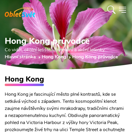
Hong Kong průvodce
Co vidět, okolní letiště, ubytování a akční letenky.
Hlavní stránka
Hong Kong
Hong Kong průvodce
Hong Kong
Hong Kong je fascinující město plné kontrastů, kde se
setkává východ s západem. Tento kosmopolitní klenot
zaujme návštěvníky svými mrakodrapy, tradičními chrami
a nezapomenutelnou kuchyní. Obdivujte panoramatický
pohled na Victoria Harbour z výšky hory Victoria Peak,
prozkoumejte živé trhy na ulici Temple Street a ochutnejte