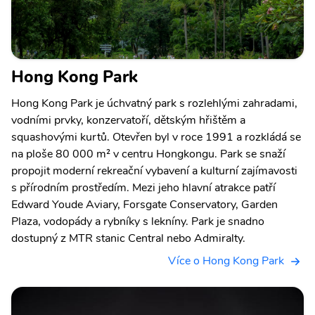
Hong Kong Park
Hong Kong Park je úchvatný park s rozlehlými zahradami,
vodními prvky, konzervatoří, dětským hřištěm a
squashovými kurtů. Otevřen byl v roce 1991 a rozkládá se
na ploše 80 000 m² v centru Hongkongu. Park se snaží
propojit moderní rekreační vybavení a kulturní zajímavosti
s přírodním prostředím. Mezi jeho hlavní atrakce patří
Edward Youde Aviary, Forsgate Conservatory, Garden
Plaza, vodopády a rybníky s lekníny. Park je snadno
dostupný z MTR stanic Central nebo Admiralty.
Více o Hong Kong Park