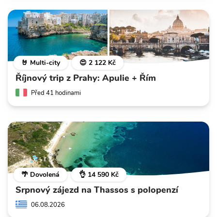
🤘 Multi-city
😍 2 122 Kč
Říjnový trip z Prahy: Apulie + Řím
Před 41 hodinami
🌴 Dovolená
👌 14 590 Kč
Srpnový zájezd na Thassos s polopenzí
06.08.2026