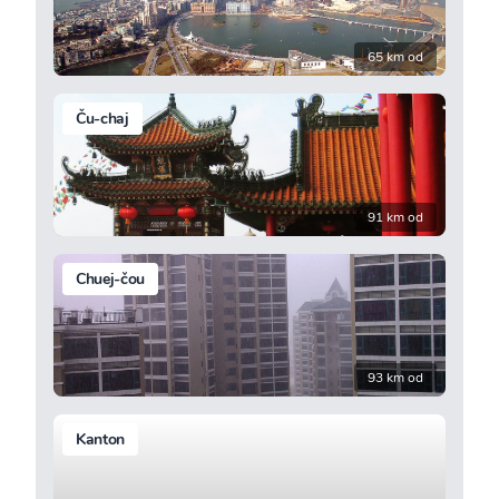
65 km od
Ču-chaj
91 km od
Chuej-čou
93 km od
Kanton