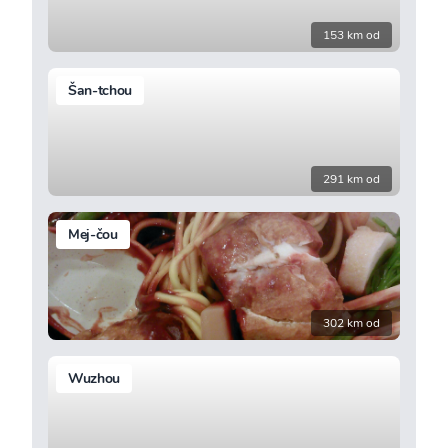
153 km od
Šan-tchou
291 km od
Mej-čou
302 km od
Wuzhou