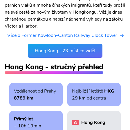
parních vlaků a mnoha čínských imigrantů, kteří tudy prošli
na své cestě za novým životem v Hongkongu. Věž je dnes
chráněnou památkou a nabízí nádherné výhledy na zátoku
Victoria Harbor.
Více o Former Kowloon-Canton Railway Clock Tower
Hong Kong - 23 míst co vidět
Hong Kong - stručný přehled
Vzdálenost od Prahy
Nejbližší letiště
HKG
8789 km
29 km
od centra
Přímý let
Hong Kong
~ 10h 19min