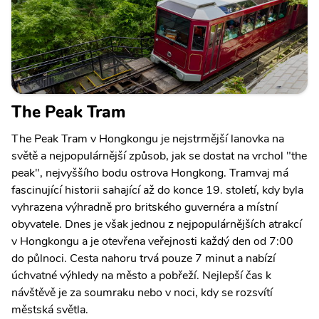
The Peak Tram
The Peak Tram v Hongkongu je nejstrmější lanovka na
světě a nejpopulárnější způsob, jak se dostat na vrchol "the
peak", nejvyššího bodu ostrova Hongkong. Tramvaj má
fascinující historii sahající až do konce 19. století, kdy byla
vyhrazena výhradně pro britského guvernéra a místní
obyvatele. Dnes je však jednou z nejpopulárnějších atrakcí
v Hongkongu a je otevřena veřejnosti každý den od 7:00
do půlnoci. Cesta nahoru trvá pouze 7 minut a nabízí
úchvatné výhledy na město a pobřeží. Nejlepší čas k
návštěvě je za soumraku nebo v noci, kdy se rozsvítí
městská světla.