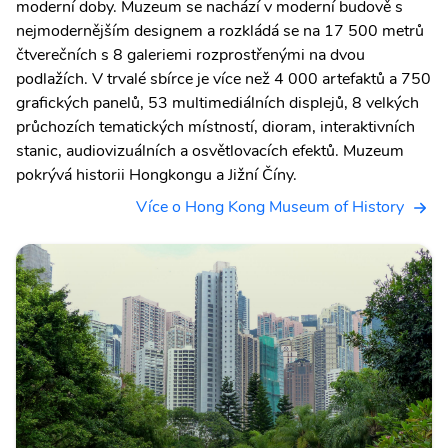
moderní doby. Muzeum se nachází v moderní budově s
nejmodernějším designem a rozkládá se na 17 500 metrů
čtverečních s 8 galeriemi rozprostřenými na dvou
podlažích. V trvalé sbírce je více než 4 000 artefaktů a 750
grafických panelů, 53 multimediálních displejů, 8 velkých
průchozích tematických místností, dioram, interaktivních
stanic, audiovizuálních a osvětlovacích efektů. Muzeum
pokrývá historii Hongkongu a Jižní Číny.
Více o Hong Kong Museum of History