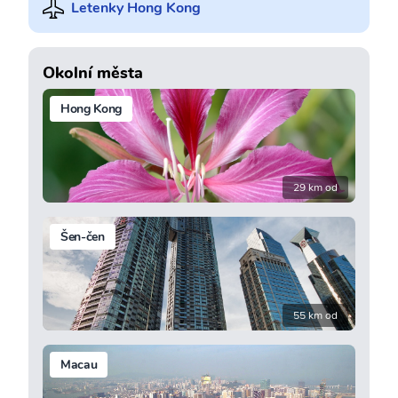
Letenky Hong Kong
Okolní města
Hong Kong
29 km od
Šen-čen
55 km od
Macau