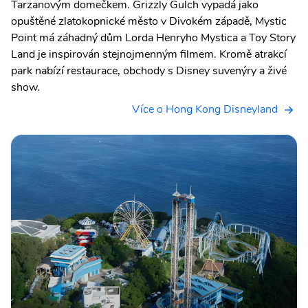
Tarzanovým domečkem. Grizzly Gulch vypadá jako
opuštěné zlatokopnické město v Divokém západě, Mystic
Point má záhadný dům Lorda Henryho Mystica a Toy Story
Land je inspirován stejnojmenným filmem. Kromě atrakcí
park nabízí restaurace, obchody s Disney suvenýry a živé
show.
Více o Hong Kong Disneyland