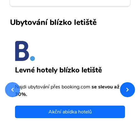
Ubytování blízko letiště
Z
Levné hotely blízko letiště
sv
Př
Najdi ubytování přes booking.com
se slevou až
et
30%.
Akční abídka hotelů