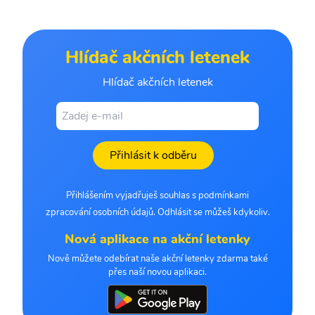
Hlídač akčních letenek
Hlídač akčních letenek
Přihlásit k odběru
Přihlášením vyjadřuješ souhlas s podmínkami
zpracování osobních údajů. Odhlásit se můžeš kdykoliv.
Nová aplikace na akční letenky
Nově můžete odebírat naše akční letenky zdarma také
přes naší novou aplikaci.