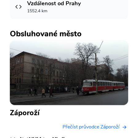
Vzdálenost od Prahy
1552.4 km
Obsluhované město
Záporoží
Přečíst průvodce Záporoží