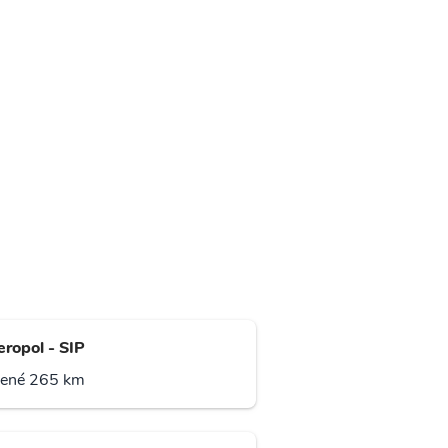
eropol - SIP
lené 265 km