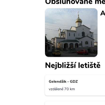
Obsluhované mě
A
Nejbližší letiště
Gelendžik - GDZ
vzdálené 70 km