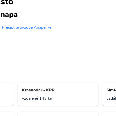
sto
napa
Přečíst průvodce Anapa
Krasnodar - KRR
Simf
vzdálené 143 km
vzdá