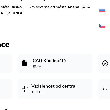
 státě
Rusko
, 13 km severně od města
Anapa
. IATA
CAO je
URKA
.
ace
ICAO Kód letiště
URKA
Vzdálenost od centra
13.1 km