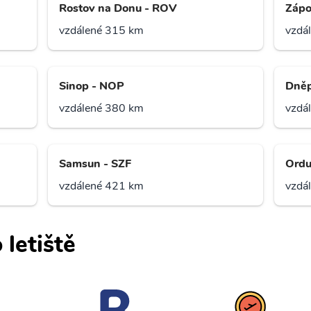
Rostov na Donu - ROV
Zápo
vzdálené 315 km
vzdá
Sinop - NOP
Dněp
vzdálené 380 km
vzdá
Samsun - SZF
Ordu
vzdálené 421 km
vzdá
 letiště