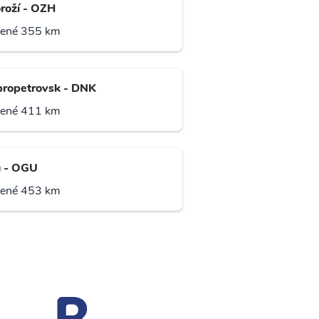
roží - OZH
lené 355 km
ropetrovsk - DNK
lené 411 km
 - OGU
lené 453 km