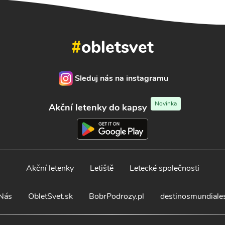
#
obletsvet
Sleduj nás na instagramu
Novinka
Akční letenky do kapsy
Akční letenky
Letiště
Letecké společnosti
Nás
ObletSvet.sk
BobrPodrozy.pl
destinosmundiale