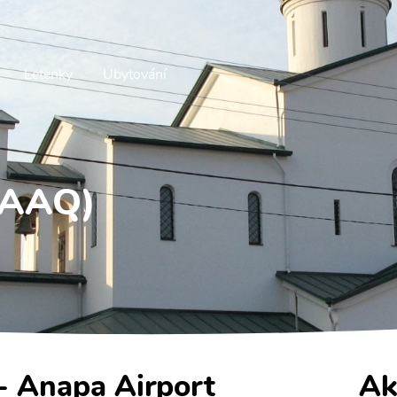
Letenky
Ubytování
(AAQ)
 - Anapa Airport
Ak