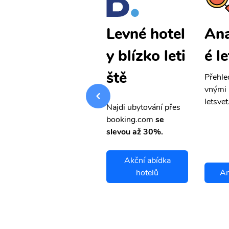
Anapa levn
Ana
Levné hotel
é letenky
é l
y blízko leti
ště
Přehledná stránka s le
Přehle
vnými letenkami od ob
vnými 
letsvet.cz
letsvet
Najdi ubytování přes
booking.com
se
slevou až 30%.
Akční abídka
Anapa letenky
hotelů
An