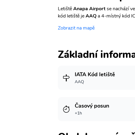
Letiště
Anapa Airport
se nachází ve
kód letiště je
AAQ
a 4-místný kód I
Zobrazit na mapě
Základní inform
IATA Kód letiště
AAQ
Časový posun
+1h