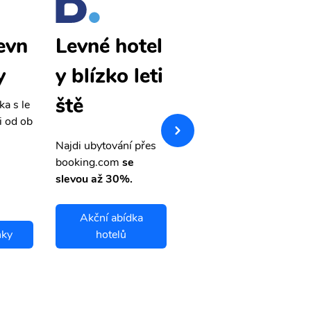
evn
Anapa levn
Levné hotel
y
é letenky
y blízko leti
ště
ka s le
Přehledná stránka s le
i od ob
vnými letenkami od ob
letsvet.cz
Najdi ubytování přes
booking.com
se
slevou až 30%.
Akční abídka
nky
hotelů
Anapa letenky