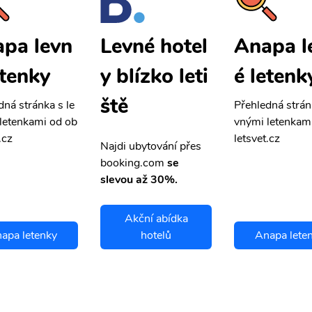
pa levn
Anapa l
Levné hotel
etenky
é letenk
y blízko leti
ště
dná stránka s le
Přehledná strán
letenkami od ob
vnými letenkam
.cz
letsvet.cz
Najdi ubytování přes
booking.com
se
slevou až 30%.
Akční abídka
apa letenky
hotelů
Anapa lete