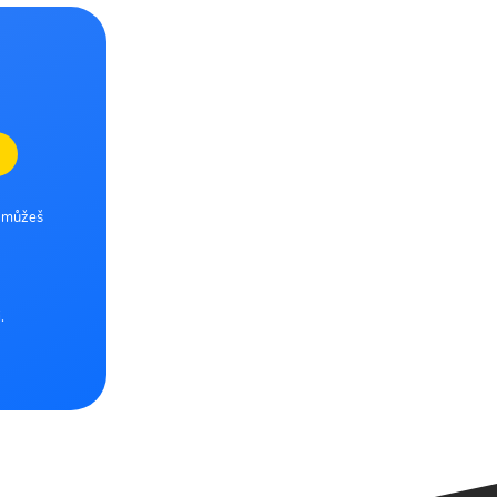
e můžeš
.