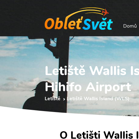
Domů
Letiště Wallis 
Hihifo Airport
Letiště
Letiště Wallis Island (WLS)
O Letišti Wallis 