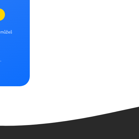
e můžeš
.