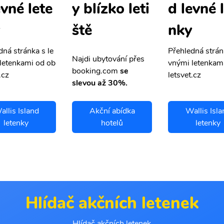
evné lete
d levné 
y blízko leti
nky
ště
dná stránka s le
Přehledná strán
Najdi ubytování přes
letenkami od ob
vnými letenkam
booking.com
se
.cz
letsvet.cz
slevou až 30%.
allis Island
Akční abídka
Wallis Isla
letenky
hotelů
letenky
Hlídač akčních letenek
Hlídač akčních letenek