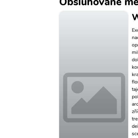
Obsluhované mě
W
Ex
na
op
mi
do
ko
kr
fl
taj
po
ar
zř
tr
de
sc