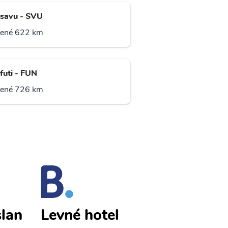
savu - SVU
lené 622 km
futi - FUN
lené 726 km
slan
Wallis Islan
Levné hotel