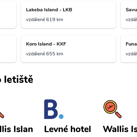
Lakeba Island - LKB
Savu
vzdálené 619 km
vzdá
Koro Island - KXF
Funa
vzdálené 655 km
vzdá
 letiště
lis Islan
Wallis I
Levné hotel