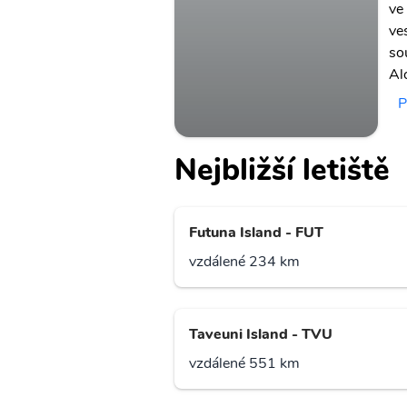
ve
ve
so
Alo
P
Nejbližší letiště
Futuna Island - FUT
vzdálené 234 km
Taveuni Island - TVU
vzdálené 551 km