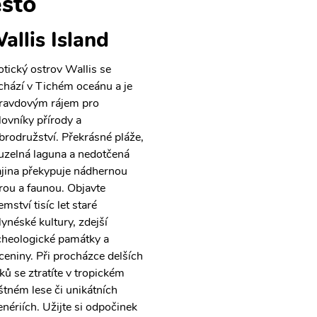
sto
allis Island
otický ostrov Wallis se
chází v Tichém oceánu a je
ravdovým rájem pro
lovníky přírody a
brodružství. Překrásné pláže,
uzelná laguna a nedotčená
ajina překypuje nádhernou
orou a faunou. Objavte
emství tisíc let staré
lynéské kultury, zdejší
cheologické památky a
íceniny. Při procházce delších
eků se ztratíte v tropickém
štném lese či unikátních
enériích. Užijte si odpočinek