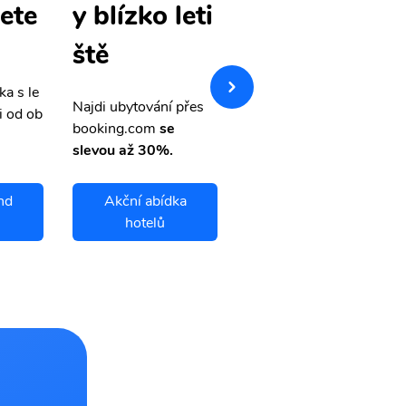
lete
d levné lete
y blízko leti
nky
ště
ka s le
Přehledná stránka s le
Najdi ubytování přes
i od ob
vnými letenkami od ob
booking.com
se
letsvet.cz
slevou až 30%.
nd
Akční abídka
Wallis Island
hotelů
letenky