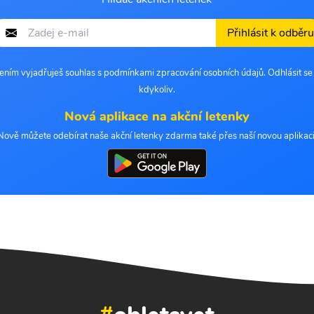
Přihlásit k odběru
šením vyjadřuješ souhlas s podmínkami zpracování osobních údajů. Odhlásit s
kdykoliv.
Nová aplikace na akční letenky
Nově můžete odebírat naše akční letenky zdarma také přes naší novou aplikaci