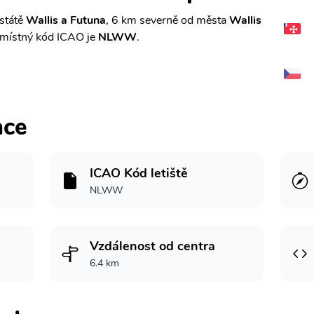
 státě
Wallis a Futuna
, 6 km severně od města
Wallis
místný kód ICAO je
NLWW
.
ace
ICAO Kód letiště
NLWW
Vzdálenost od centra
6.4 km