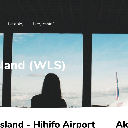
Letenky
Ubytování
Island (WLS)
Island - Hihifo Airport
Ak