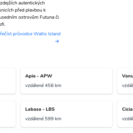
 zdejších autentických
snicích před plavbou k
usedním ostrovům Futuna či
fi.
řečíst průvodce Wallis Island
Apia - APW
Vanu
vzdálené 458 km
vzdá
Labasa - LBS
Cicia
vzdálené 599 km
vzdá