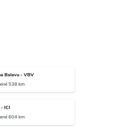
a Balavu - VBV
lené 538 km
 - ICI
lené 604 km