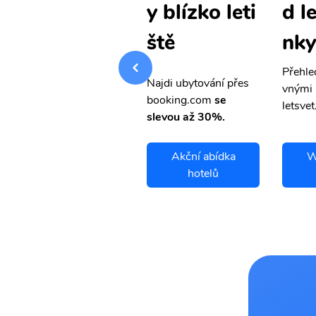
d levné lete
d l
y blízko leti
nky
nky
ště
Přehledná stránka s le
Přehle
Najdi ubytování přes
vnými letenkami od ob
vnými 
booking.com
se
letsvet.cz
letsvet
slevou až 30%.
Wallis Island
Akční abídka
W
letenky
hotelů