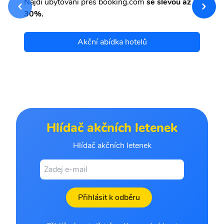
Najdi ubytování přes booking.com
se slevou až
et
30%.
Akční abídka hotelů
Hlídač akčních letenek
Hlídač akčních letenek
Přihlásit k odběru