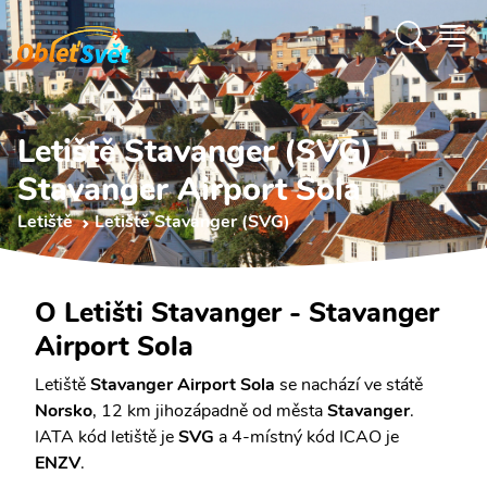
Letiště Stavanger (SVG)
Stavanger Airport Sola
Letiště
Letiště Stavanger (SVG)
O Letišti Stavanger - Stavanger
Airport Sola
Letiště
Stavanger Airport Sola
se nachází ve státě
Norsko
, 12 km jihozápadně od města
Stavanger
.
IATA kód letiště je
SVG
a 4-místný kód ICAO je
ENZV
.