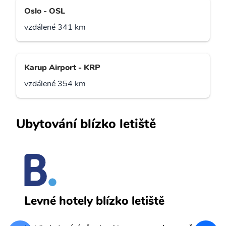
Oslo - OSL
vzdálené 341 km
Karup Airport - KRP
vzdálené 354 km
Ubytování blízko letiště
S
Levné hotely blízko letiště
sv
Př