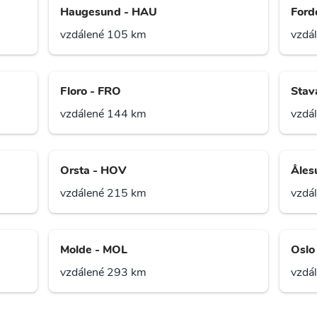
Haugesund - HAU
Ford
vzdálené 105 km
vzdá
Floro - FRO
Stav
vzdálené 144 km
vzdá
Orsta - HOV
Åles
vzdálené 215 km
vzdá
Molde - MOL
Oslo
vzdálené 293 km
vzdá