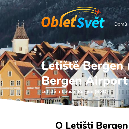
Domů
Letiště Bergen
Bergen Airport
Letiště
Letiště Bergen (BGO)
O Letišti Bergen