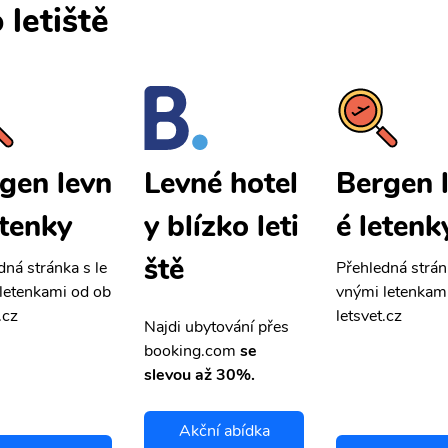
 letiště
gen levn
Bergen 
Levné hotel
etenky
é letenk
y blízko leti
ště
dná stránka s le
Přehledná strán
letenkami od ob
vnými letenkam
.cz
letsvet.cz
Najdi ubytování přes
booking.com
se
slevou až 30%.
Akční abídka