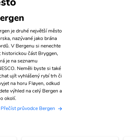
sto
ergen
rgen je druhé největší město
rska, nazývané jako brána
ordů. V Bergenu si nenechte
ít historickou část Bryggen,
erá je na seznamu
ESCO. Neměli byste si také
hat ujít vyhlášený rybí trh či
 vyjet na horu Fløyen, odkud
dete výhled na celý Bergen a
o okolí.
Přečíst průvodce Bergen