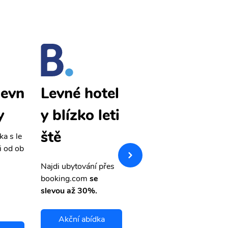
levn
Bergen levn
Levné hotel
y
é letenky
y blízko leti
ště
ka s le
Přehledná stránka s le
i od ob
vnými letenkami od ob
letsvet.cz
Najdi ubytování přes
booking.com
se
slevou až 30%.
Akční abídka