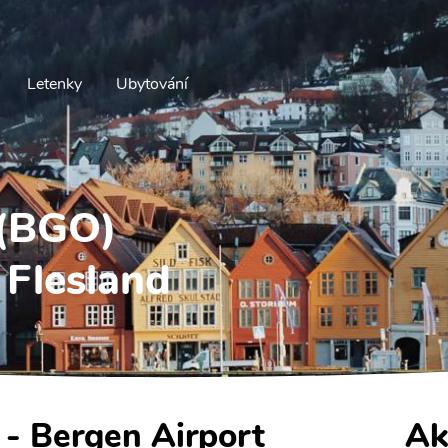
Letenky
Ubytování
 (BGO)
 Flesland
 - Bergen Airport
Ak