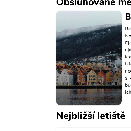
Obsluhované mě
B
Be
No
Fj
uj
kt
UN
nec
si
bu
jeh
Nejbližší letiště