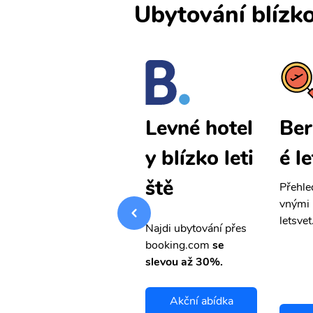
Ubytování blízko
Bergen levn
Ber
Levné hotel
é letenky
é l
y blízko leti
ště
Přehledná stránka s le
Přehle
vnými letenkami od ob
vnými 
letsvet.cz
letsvet
Najdi ubytování přes
booking.com
se
slevou až 30%.
Akční abídka