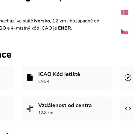
nachází ve státě
Norsko
, 12 km jihozápadně od
GO
a 4-místný kód ICAO je
ENBR
.
ace
ICAO Kód letiště
ENBR
Vzdálenost od centra
12.3 km