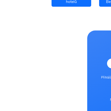
Bergen letenky
hotelů
Be
Přihlá