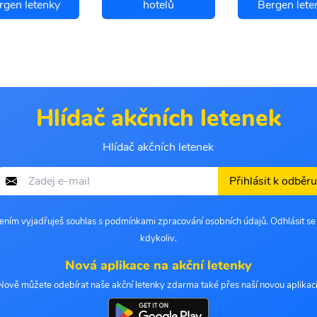
rgen letenky
hotelů
Bergen lete
Hlídač akčních letenek
Hlídač akčních letenek
Přihlásit k odběru
šením vyjadřuješ souhlas s podmínkami zpracování osobních údajů. Odhlásit s
kdykoliv.
Nová aplikace na akční letenky
Nově můžete odebírat naše akční letenky zdarma také přes naší novou aplikaci