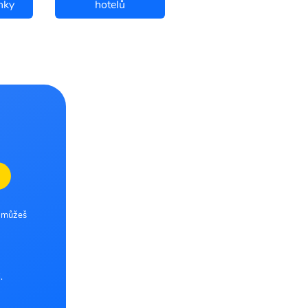
nky
hotelů
Bergen letenky
e můžeš
.