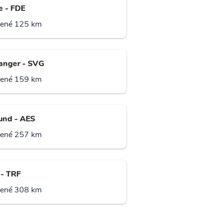
e - FDE
lené 125 km
anger - SVG
lené 159 km
und - AES
lené 257 km
 - TRF
lené 308 km