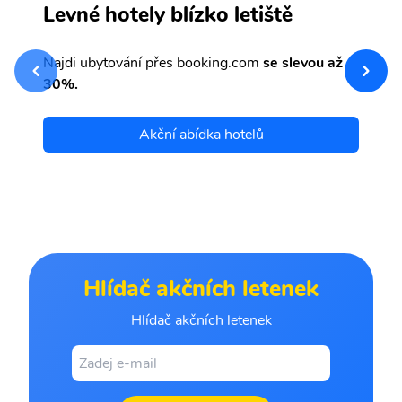
S
Levné hotely blízko letiště
sv
Př
Najdi ubytování přes booking.com
se slevou až
et
30%.
Akční abídka hotelů
Hlídač akčních letenek
Hlídač akčních letenek