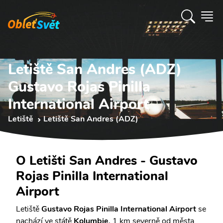
Letiště San Andres (ADZ)
Gustavo Rojas Pinilla
International Airport
Letiště
Letiště San Andres (ADZ)
O Letišti San Andres - Gustavo
Rojas Pinilla International
Airport
Letiště
Gustavo Rojas Pinilla International Airport
se
nachází ve státě
Kolumbie
, 1 km severně od města