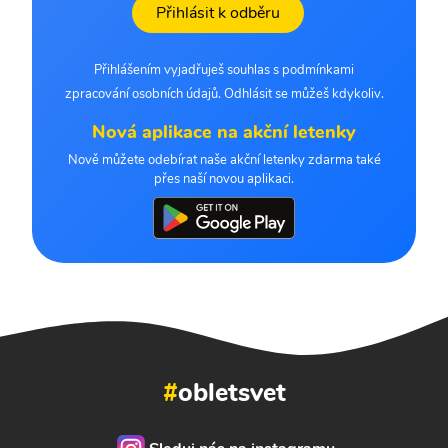
Přihlásit k odběru
Přihlášením vyjadřuješ souhlas s podmínkami
zpracování osobních údajů. Odhlásit se můžeš kdykoliv.
Nová aplikace na akční letenky
Nově můžete odebírat naše akční letenky zdarma také
přes naší novou aplikaci.
#
obletsvet