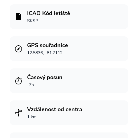
ICAO Kód letiště
SKSP
GPS souřadnice
12.5836, -81.7112
Časový posun
-7h
Vzdálenost od centra
1 km