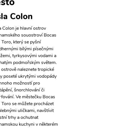
sto
sla Colon
la Colon je hlavní ostrov
namského souostroví Bocas
l Toro, který se pyšní
dhernými bílými písečnými
ážemi, tyrkysovými vodami a
hatým podmořským světem.
 ostrově naleznete tropické
sy poseté ukrytými vodopády
mnoho možností pro
tápění, šnorchlování či
rfování. Ve městečku Bocas
l Toro se můžete procházet
lebnými uličkami, navštívit
stní trhy a ochutnat
namskou kuchyni v některém