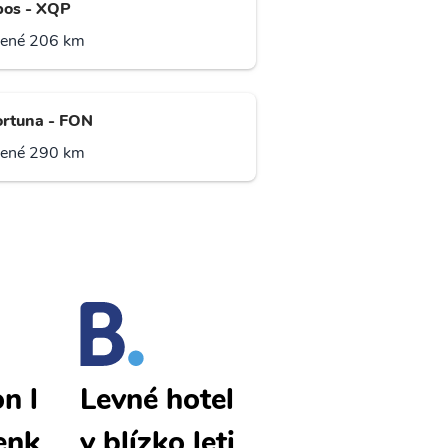
os - XQP
lené 206 km
ortuna - FON
lené 290 km
on l
Isla Colon l
Levné hotel
enk
evné letenk
y blízko leti