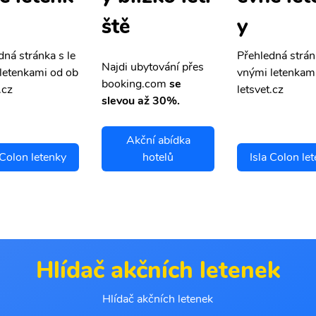
y
ště
dná stránka s le
Přehledná strán
Najdi ubytování přes
letenkami od ob
vnými letenkam
booking.com
se
.cz
letsvet.cz
slevou až 30%.
Akční abídka
 Colon letenky
hotelů
Isla Colon le
Hlídač akčních letenek
Hlídač akčních letenek