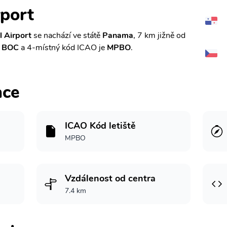
rport
l Airport
se nachází ve státě
Panama
, 7 km jižně od
e
BOC
a 4-místný kód ICAO je
MPBO
.
ace
ICAO Kód letiště
MPBO
Vzdálenost od centra
7.4 km