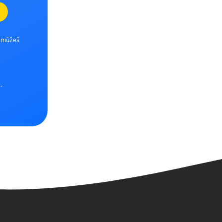
e můžeš
.