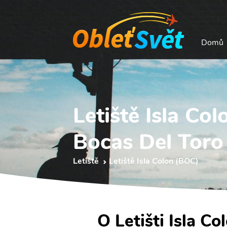
Domů
Letiště Isla Co
Bocas Del Toro 
Letiště
Letiště Isla Colon (BOC)
O Letišti Isla Co