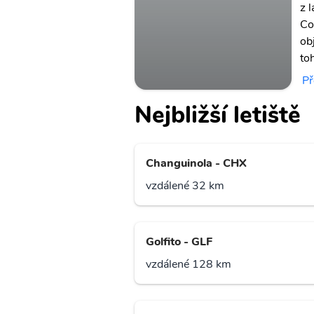
z l
Co
ob
to
Př
Nejbližší letiště
Changuinola - CHX
vzdálené 32 km
Golfito - GLF
vzdálené 128 km