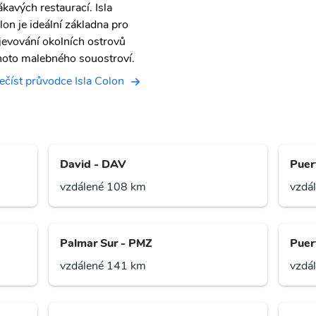
ákavých restaurací. Isla
lon je ideální základna pro
jevování okolních ostrovů
hoto malebného souostroví.
ečíst průvodce Isla Colon
David - DAV
Puer
vzdálené 108 km
vzdá
Palmar Sur - PMZ
Puer
vzdálené 141 km
vzdá