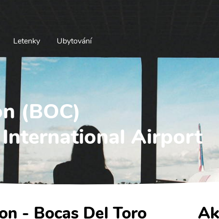
Letenky
Ubytování
lon (BOC)
International Airport
lon - Bocas Del Toro
Ak