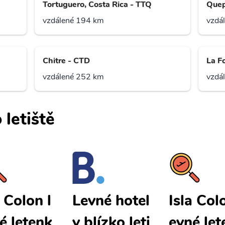
Tortuguero, Costa Rica - TTQ
Quep
vzdálené 194 km
vzdá
Chitre - CTD
La F
vzdálené 252 km
vzdá
 letiště
a Colon l
Isla Col
Levné hotel
é letenk
evné let
y blízko leti