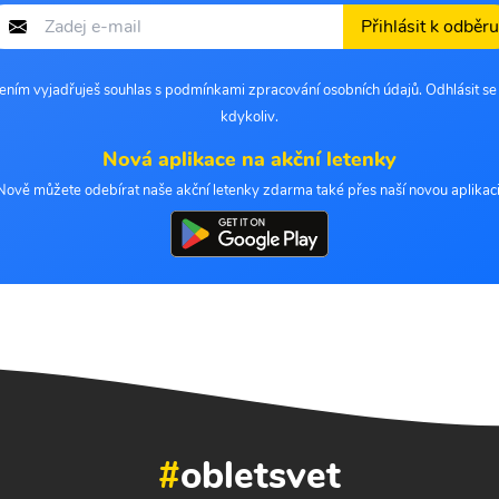
Přihlásit k odběru
šením vyjadřuješ souhlas s podmínkami zpracování osobních údajů. Odhlásit s
kdykoliv.
Nová aplikace na akční letenky
Nově můžete odebírat naše akční letenky zdarma také přes naší novou aplikaci
#
obletsvet