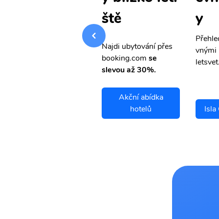
y
y
ště
Přehledná stránka s le
Přehle
Najdi ubytování přes
vnými letenkami od ob
vnými 
booking.com
se
letsvet.cz
letsvet
slevou až 30%.
Akční abídka
Isla Colon letenky
hotelů
Isla