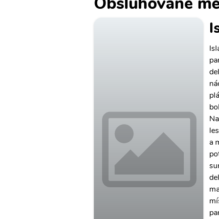
Obsluhované mě
I
Is
pa
de
ná
pl
bo
Na
le
a 
po
su
de
ma
mí
pa