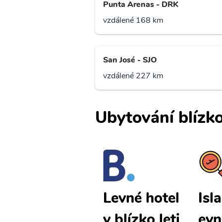
Punta Arenas - DRK
vzdálené 168 km
San José - SJO
vzdálené 227 km
Ubytování blízko
Isla Colon l
Isl
Levné hotel
evné letenk
evn
y blízko leti