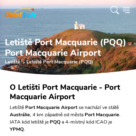
Letiště Port Macquarie (PQQ)
Port Macquarie Airport
Letiště
Letiště Port Macquarie (PQQ)
O Letišti Port Macquarie - Port
Macquarie Airport
Letiště
Port Macquarie Airport
se nachází ve státě
Austrálie
, 4 km západně od města
Port Macquarie
.
IATA kód letiště je
PQQ
a 4-místný kód ICAO je
YPMQ
.