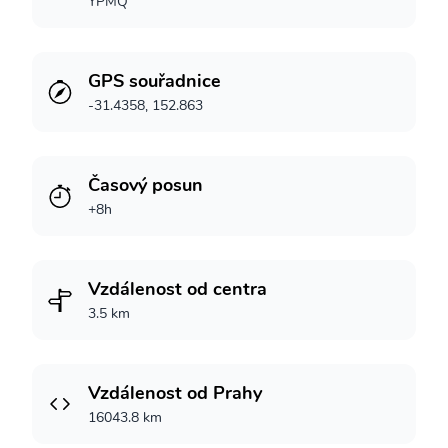
YPMQ
GPS souřadnice
-31.4358, 152.863
Časový posun
+8h
Vzdálenost od centra
3.5 km
Vzdálenost od Prahy
16043.8 km