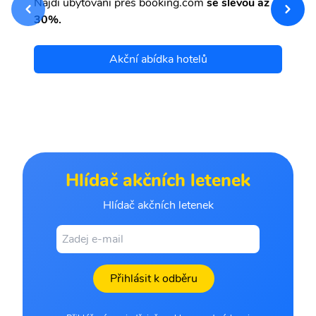
Najdi ubytování přes booking.com
se slevou až
et
30%.
Akční abídka hotelů
Hlídač akčních letenek
Hlídač akčních letenek
Přihlásit k odběru