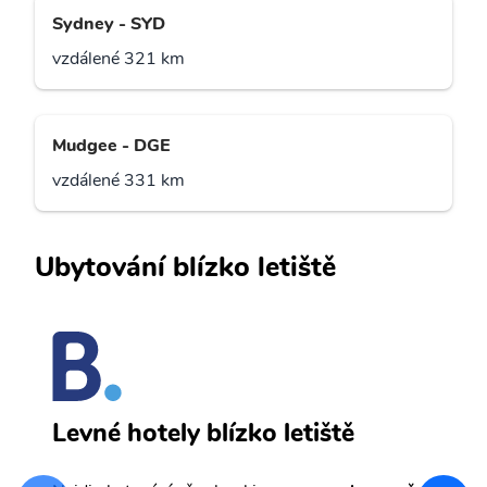
Sydney - SYD
vzdálené 321 km
Mudgee - DGE
vzdálené 331 km
Ubytování blízko letiště
P
Levné hotely blízko letiště
sv
Př