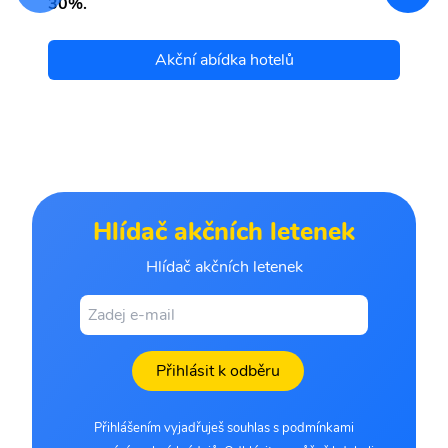
30%.
Akční abídka hotelů
Hlídač akčních letenek
Hlídač akčních letenek
Přihlásit k odběru
Přihlášením vyjadřuješ souhlas s podmínkami