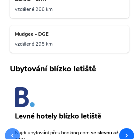
vzdálené 266 km
Mudgee - DGE
vzdálené 295 km
Ubytování blízko letiště
A
Levné hotely blízko letiště
sv
Př
Najdi ubytování přes booking.com
se slevou až
et