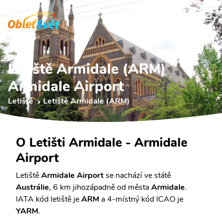
Letiště Armidale (ARM)
Armidale Airport
Letiště
Letiště Armidale (ARM)
O Letišti Armidale - Armidale
Airport
Letiště
Armidale Airport
se nachází ve státě
Austrálie
, 6 km jihozápadně od města
Armidale
.
IATA kód letiště je
ARM
a 4-místný kód ICAO je
YARM
.