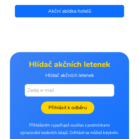
Akční abídka hotelů
Hlídač akčních letenek
Hlídač akčních letenek
Přihlásit k odběru
Přihlášením vyjadřuješ souhlas s podmínkami
zpracování osobních údajů. Odhlásit se můžeš kdykoliv.