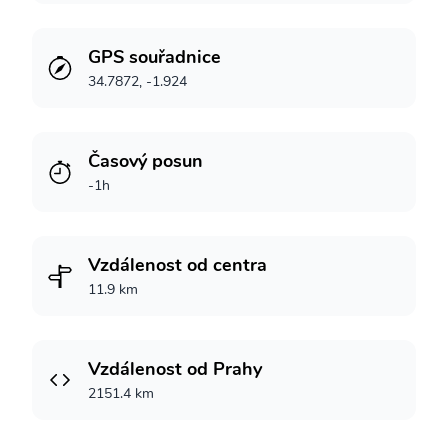
GPS souřadnice
34.7872, -1.924
Časový posun
-1h
Vzdálenost od centra
11.9 km
Vzdálenost od Prahy
2151.4 km