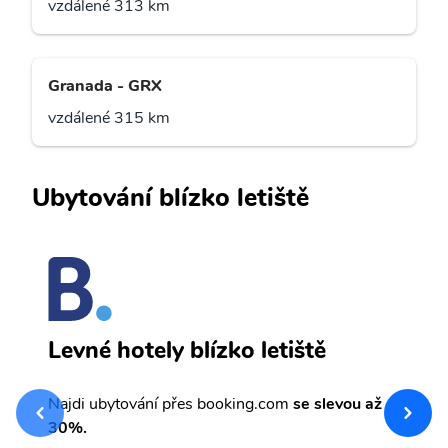
vzdálené 313 km
Granada - GRX
vzdálené 315 km
Ubytování blízko letiště
O
Levné hotely blízko letiště
sv
Př
Najdi ubytování přes booking.com
se slevou až
et
30%.