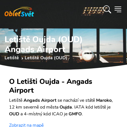
Letiště Oujda (OUD)
Angads Airport
Letiště
Letiště Oujda (OUD)
O Letišti Oujda - Angads
Airport
Letiště
Angads Airport
se nachází ve státě
Maroko
,
12 km severně od města
Oujda
. IATA kód letiště je
OUD
a 4-místný kód ICAO je
GMFO
.
Zobrazit na mapě