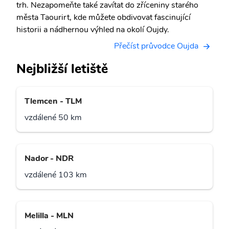
trh. Nezapomeňte také zavítat do zříceniny starého
města Taourirt, kde můžete obdivovat fascinující
historii a nádhernou výhled na okolí Oujdy.
Přečíst průvodce Oujda
Nejbližší letiště
Tlemcen - TLM
vzdálené 50 km
Nador - NDR
vzdálené 103 km
Melilla - MLN