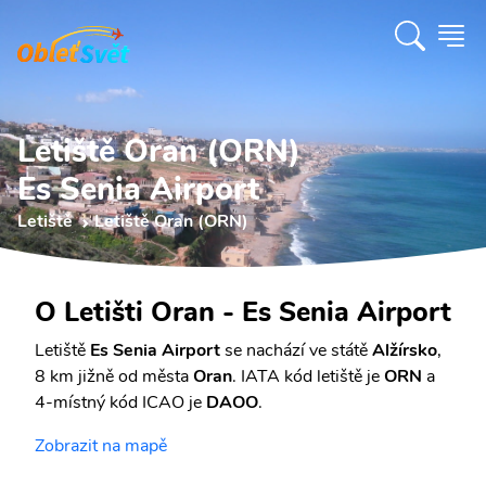
Letiště Oran (ORN)
Es Senia Airport
Letiště
Letiště Oran (ORN)
O Letišti Oran - Es Senia Airport
Letiště
Es Senia Airport
se nachází ve státě
Alžírsko
,
8 km jižně od města
Oran
. IATA kód letiště je
ORN
a
4-místný kód ICAO je
DAOO
.
Zobrazit na mapě