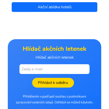
Akční abídka hotelů
Hlídač akčních letenek
Hlídač akčních letenek
Přihlásit k odběru
Přihlášením vyjadřuješ souhlas s podmínkami
zpracování osobních údajů. Odhlásit se můžeš kdykoliv.