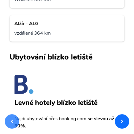
Alžír - ALG
vzdálené 364 km
Ubytování blízko letiště
O
Levné hotely blízko letiště
sv
Př
Najdi ubytování přes booking.com
se slevou až
et
30%.