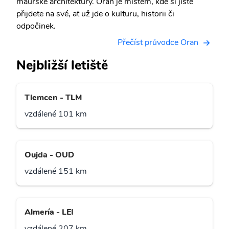
maurské architektury. Oran je místem, kde si jistě
přijdete na své, ať už jde o kulturu, historii či
odpočinek.
Přečíst průvodce Oran
Nejbližší letiště
Tlemcen - TLM
vzdálené 101 km
Oujda - OUD
vzdálené 151 km
Almería - LEI
vzdálené 207 km