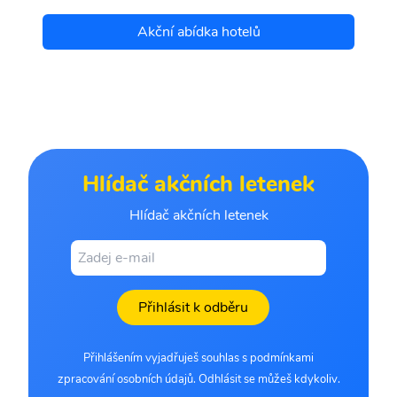
Akční abídka hotelů
Hlídač akčních letenek
Hlídač akčních letenek
Přihlásit k odběru
Přihlášením vyjadřuješ souhlas s podmínkami
zpracování osobních údajů. Odhlásit se můžeš kdykoliv.