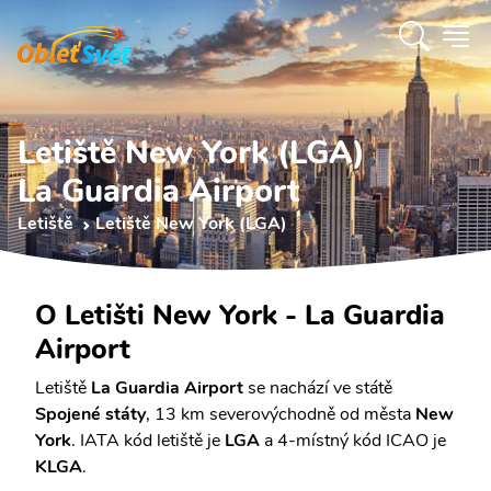
Letiště New York (LGA)
La Guardia Airport
Letiště
Letiště New York (LGA)
O Letišti New York - La Guardia
Airport
Letiště
La Guardia Airport
se nachází ve státě
Spojené státy
, 13 km severovýchodně od města
New
York
. IATA kód letiště je
LGA
a 4-místný kód ICAO je
KLGA
.