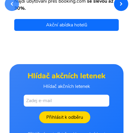
Najdi ubytování přes booking.com
se slevou až
et
30%.
Akční abídka hotelů
Hlídač akčních letenek
Hlídač akčních letenek
Přihlásit k odběru