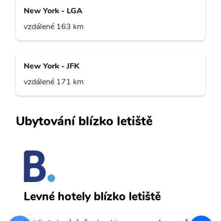
New York - LGA
vzdálené 163 km
New York - JFK
vzdálené 171 km
Ubytování blízko letiště
H
Levné hotely blízko letiště
sv
Př