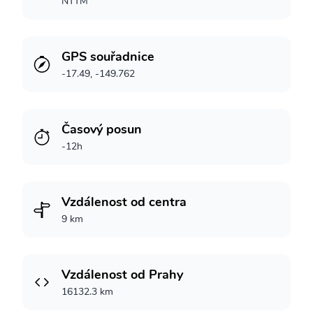
NTTM
GPS souřadnice
-17.49, -149.762
Časový posun
-12h
Vzdálenost od centra
9 km
Vzdálenost od Prahy
16132.3 km