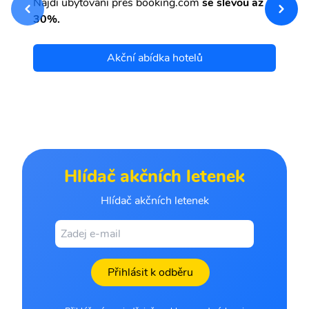
Najdi ubytování přes booking.com
se slevou až
et
30%.
Akční abídka hotelů
Hlídač akčních letenek
Hlídač akčních letenek
Přihlásit k odběru