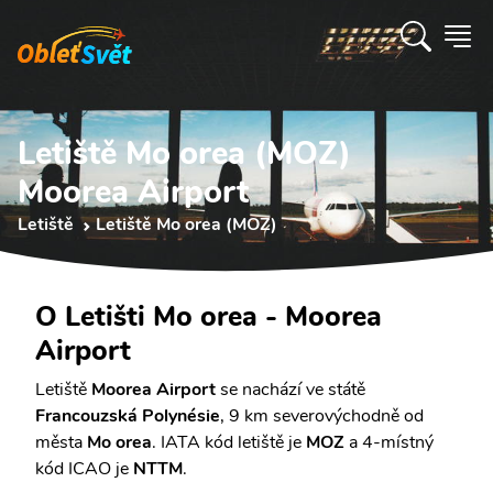
Letiště Mo orea (MOZ)
Moorea Airport
Letiště
Letiště Mo orea (MOZ)
O Letišti Mo orea - Moorea
Airport
Letiště
Moorea Airport
se nachází ve státě
Francouzská Polynésie
, 9 km severovýchodně od
města
Mo orea
. IATA kód letiště je
MOZ
a 4-místný
kód ICAO je
NTTM
.