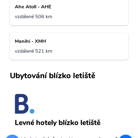
Ahe Atoll - AHE
vzdálené 506 km
Manihi - XMH
vzdálené 521 km
Ubytování blízko letiště
M
Levné hotely blízko letiště
sv
Př