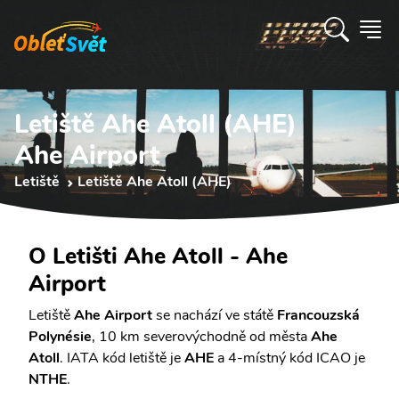
Letiště Ahe Atoll (AHE)
Ahe Airport
Letiště
Letiště Ahe Atoll (AHE)
O Letišti Ahe Atoll - Ahe
Airport
Letiště
Ahe Airport
se nachází ve státě
Francouzská
Polynésie
, 10 km severovýchodně od města
Ahe
Atoll
. IATA kód letiště je
AHE
a 4-místný kód ICAO je
NTHE
.