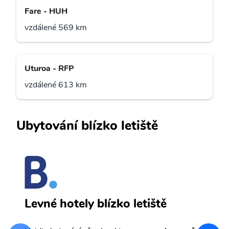
Fare - HUH
vzdálené 569 km
Uturoa - RFP
vzdálené 613 km
Ubytování blízko letiště
A
Levné hotely blízko letiště
sv
Př