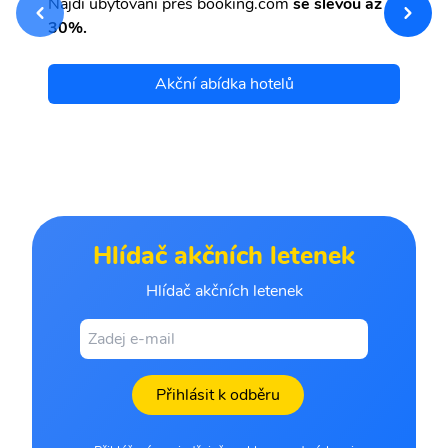
Najdi ubytování přes booking.com
se slevou až
et
30%.
Akční abídka hotelů
Hlídač akčních letenek
Hlídač akčních letenek
Přihlásit k odběru