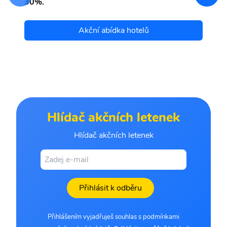
30%.
Akční abídka hotelů
Hlídač akčních letenek
Hlídač akčních letenek
Přihlásit k odběru
Přihlášením vyjadřuješ souhlas s podmínkami