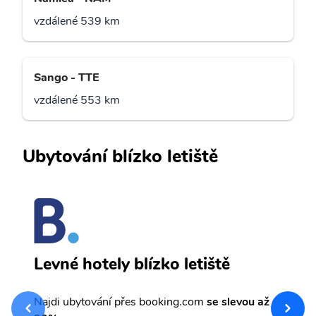
vzdálené 539 km
Sango - TTE
vzdálené 553 km
Ubytování blízko letiště
L
Levné hotely blízko letiště
sv
Př
Najdi ubytování přes booking.com
se slevou až
et