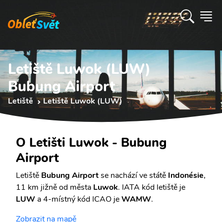
Letiště Luwok (LUW)
Bubung Airport
Letiště
Letiště Luwok (LUW)
O Letišti Luwok - Bubung
Airport
Letiště
Bubung Airport
se nachází ve státě
Indonésie
,
11 km jižně od města
Luwok
. IATA kód letiště je
LUW
a 4-místný kód ICAO je
WAMW
.
Zobrazit na mapě