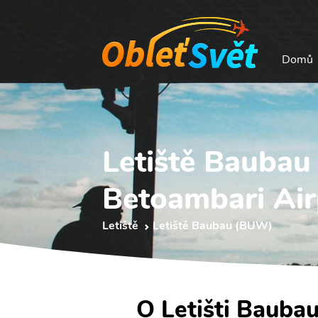
Domů
Letiště Bauba
Betoambari Air
Letiště
Letiště Baubau (BUW)
O Letišti Bauba