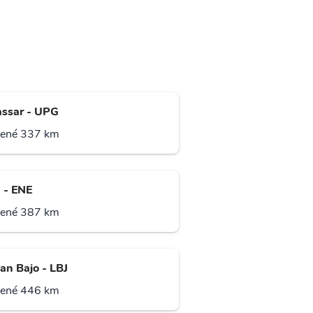
ssar - UPG
lené 337 km
 - ENE
lené 387 km
an Bajo - LBJ
lené 446 km