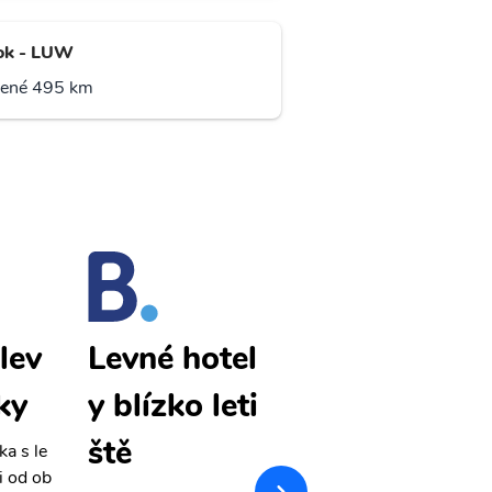
ok - LUW
lené 495 km
lev
Baubau lev
Levné hotel
ky
né letenky
y blízko leti
ště
ka s le
Přehledná stránka s le
i od ob
vnými letenkami od ob