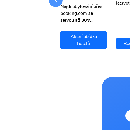
letsvet.cz
letsvet
Najdi ubytování přes
booking.com
se
slevou až 30%.
Akční abídka
Baubau letenky
hotelů
Ba