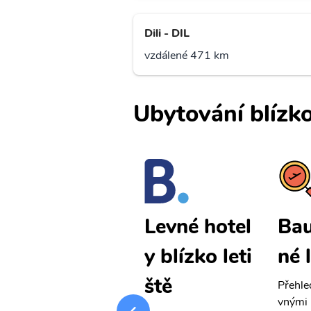
Dili - DIL
vzdálené 471 km
Ubytování blízko
Baubau lev
Bau
Levné hotel
né letenky
né 
y blízko leti
ště
Přehledná stránka s le
Přehle
vnými letenkami od ob
vnými 