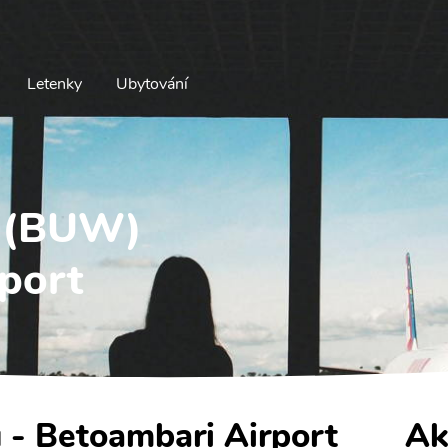
Letenky
Ubytování
u (BUW)
port
u - Betoambari Airport
Ak