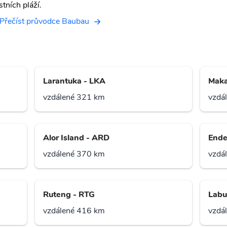
stních pláží.
Přečíst průvodce Baubau
Larantuka - LKA
Maka
vzdálené 321 km
vzdá
Alor Island - ARD
Ende
vzdálené 370 km
vzdá
Ruteng - RTG
Labu
vzdálené 416 km
vzdá