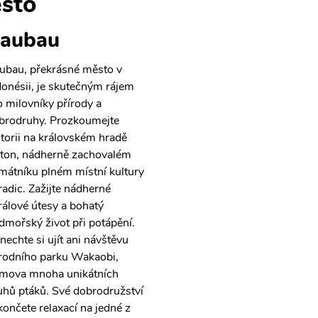
sto
aubau
ubau, překrásné město v
donésii, je skutečným rájem
o milovníky přírody a
brodruhy. Prozkoumejte
storii na královském hradě
ton, nádherně zachovalém
mátníku plném místní kultury
tradic. Zažijte nádherné
rálové útesy a bohatý
dmořský život při potápění.
nechte si ujít ani návštěvu
rodního parku Wakaobi,
mova mnoha unikátních
uhů ptáků. Své dobrodružství
končete relaxací na jedné z