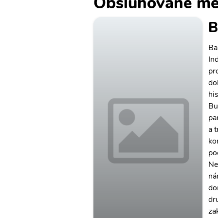
Obsluhované mě
B
Ba
In
pr
do
hi
Bu
pa
a 
ko
po
Ne
ná
do
dr
za