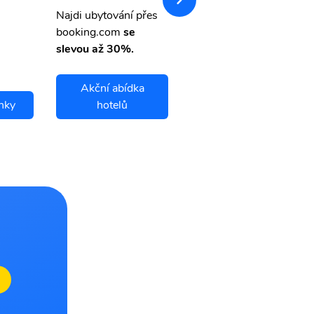
letsvet.cz
Najdi ubytování přes
booking.com
se
slevou až 30%.
Akční abídka
nky
hotelů
Baubau letenky