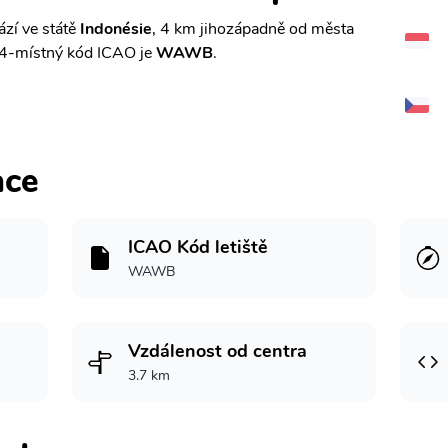
zí ve státě
Indonésie
, 4 km jihozápadně od města
4-místný kód ICAO je
WAWB
.
ace
ICAO Kód letiště
WAWB
Vzdálenost od centra
3.7 km