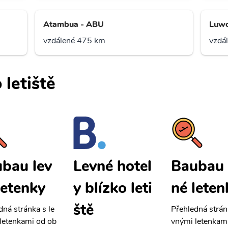
Atambua - ABU
Luw
vzdálené 475 km
vzdá
 letiště
bau lev
Baubau 
Levné hotel
letenky
né leten
y blízko leti
ště
dná stránka s le
Přehledná strán
letenkami od ob
vnými letenkam