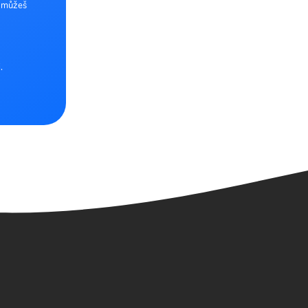
e můžeš
.