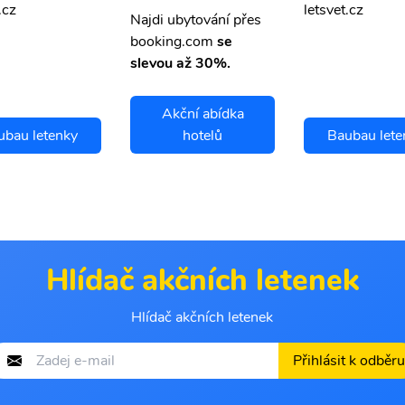
.cz
letsvet.cz
Najdi ubytování přes
booking.com
se
slevou až 30%.
Akční abídka
ubau letenky
hotelů
Baubau lete
Hlídač akčních letenek
Hlídač akčních letenek
Přihlásit k odběru