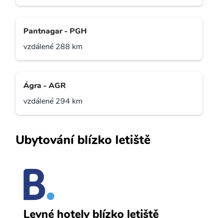
Pantnagar - PGH
vzdálené 288 km
Ágra - AGR
vzdálené 294 km
Ubytování blízko letiště
L
Levné hotely blízko letiště