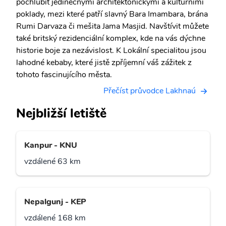
pochlubit jedinečnými architektonickými a kulturními
poklady, mezi které patří slavný Bara Imambara, brána
Rumi Darvaza či mešita Jama Masjid. Navštívit můžete
také britský rezidenciální komplex, kde na vás dýchne
historie boje za nezávislost. K Lokální specialitou jsou
lahodné kebaby, které jistě zpříjemní váš zážitek z
tohoto fascinujícího města.
Přečíst průvodce Lakhnaú
Nejbližší letiště
Kanpur - KNU
vzdálené 63 km
Nepalgunj - KEP
vzdálené 168 km