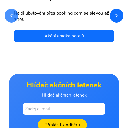
sv
Př
Najdi ubytování přes booking.com
se slevou až
et
30%.
Akční abídka hotelů
Hlídač akčních letenek
Hlídač akčních letenek
Přihlásit k odběru