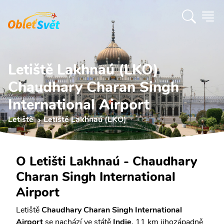
Letiště Lakhnaú (LKO)
Chaudhary Charan Singh
International Airport
Letiště
Letiště Lakhnaú (LKO)
O Letišti Lakhnaú - Chaudhary
Charan Singh International
Airport
Letiště
Chaudhary Charan Singh International
Airport
se nachází ve státě
Indie
, 11 km jihozápadně