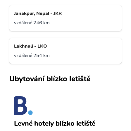
Janakpur, Nepal - JKR
vzdálené 246 km
Lakhnaú - LKO
vzdálené 254 km
Ubytování blízko letiště
G
Levné hotely blízko letiště