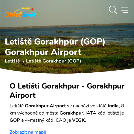
Letiště Gorakhpur (GOP)
Gorakhpur Airport
Letiště
Letiště Gorakhpur (GOP)
O Letišti Gorakhpur - Gorakhpur
Airport
Letiště
Gorakhpur Airport
se nachází ve státě
Indie
, 8
km východně od města
Gorakhpur
. IATA kód letiště je
GOP
a 4-místný kód ICAO je
VEGK
.
Zobrazit na mapě