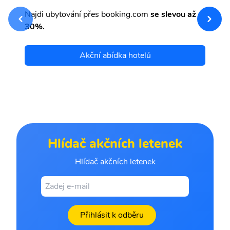
sv
Př
Najdi ubytování přes booking.com
se slevou až
et
30%.
Akční abídka hotelů
Hlídač akčních letenek
Hlídač akčních letenek
Přihlásit k odběru