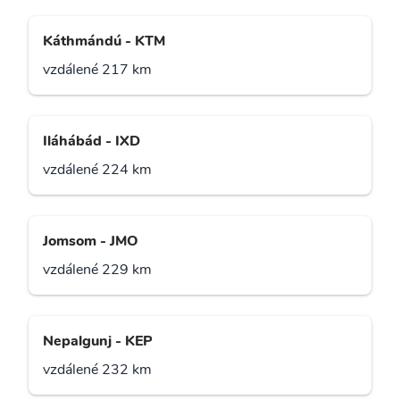
Káthmándú - KTM
vzdálené 217 km
Iláhábád - IXD
vzdálené 224 km
Jomsom - JMO
vzdálené 229 km
Nepalgunj - KEP
vzdálené 232 km