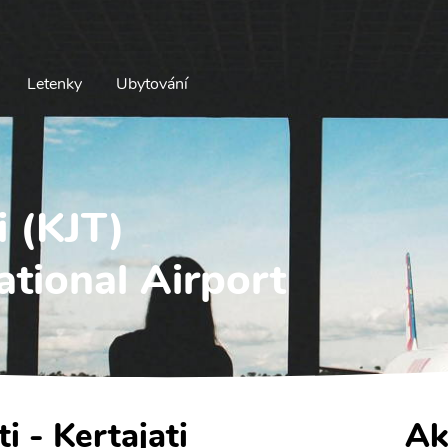
Letenky
Ubytování
i (KJT)
national Airport
ti - Kertajati
Ak