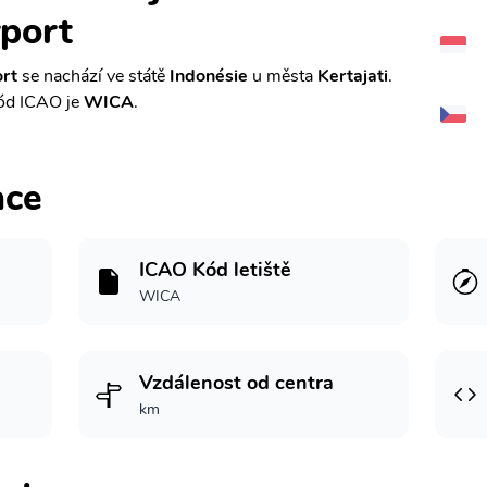
rport
ort
se nachází ve státě
Indonésie
u města
Kertajati
.
ód ICAO je
WICA
.
ace
ICAO Kód letiště
WICA
Vzdálenost od centra
km