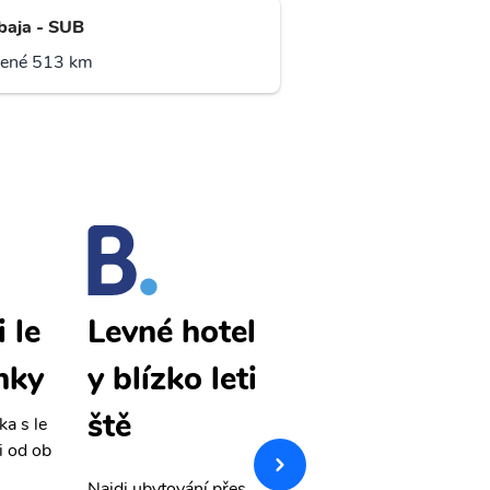
baja - SUB
lené 513 km
 le
Kertajati le
Levné hotel
nky
vné letenky
y blízko leti
ště
ka s le
Přehledná stránka s le
i od ob
vnými letenkami od ob
letsvet.cz
Najdi ubytování přes