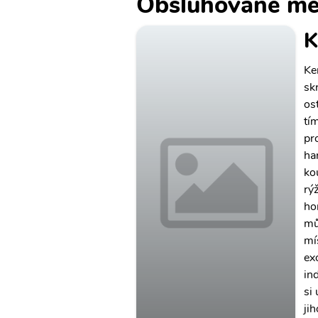
Obsluhované mě
K
Ke
sk
os
tí
pr
ha
ko
rý
ho
mů
mí
ex
in
si
ji