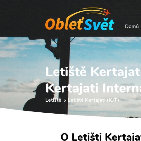
Domů
Letiště Kertajat
Kertajati Inter
Letiště
Letiště Kertajati (KJT)
O Letišti Kertaja