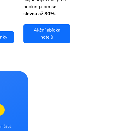
booking.com
se
slevou až 30%.
Akční abídka
enky
hotelů
Kertajati letenky
e můžeš