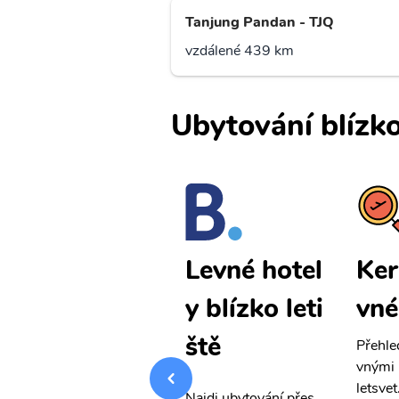
Tanjung Pandan - TJQ
vzdálené 439 km
Ubytování blízko
Kertajati le
Ker
Levné hotel
vné letenky
vné
y blízko leti
ště
Přehledná stránka s le
Přehle
vnými letenkami od ob
vnými 
letsvet.cz
letsvet
Najdi ubytování přes