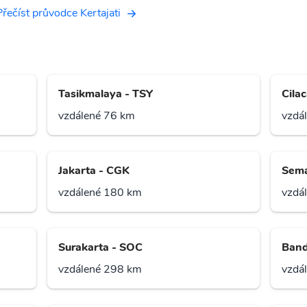
Přečíst průvodce Kertajati
Tasikmalaya - TSY
Cila
vzdálené 76 km
vzdá
Jakarta - CGK
Sema
vzdálené 180 km
vzdá
Surakarta - SOC
Band
vzdálené 298 km
vzdá