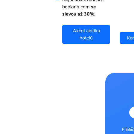
booking.com
se
slevou až 30%.
Akční abídka
Kertajati letenky
hotelů
Ker
Přihlá