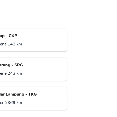
cap - CXP
lené 143 km
rang - SRG
lené 243 km
ar Lampung - TKG
lené 369 km