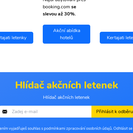
booking.com
se
slevou až 30%.
Akční abídka
tajati letenky
hotelů
Kertajati let
Hlídač akčních letenek
Hlídač akčních letenek
Přihlásit k odběru
šením vyjadřuješ souhlas s podmínkami zpracování osobních údajů. Odhlásit s