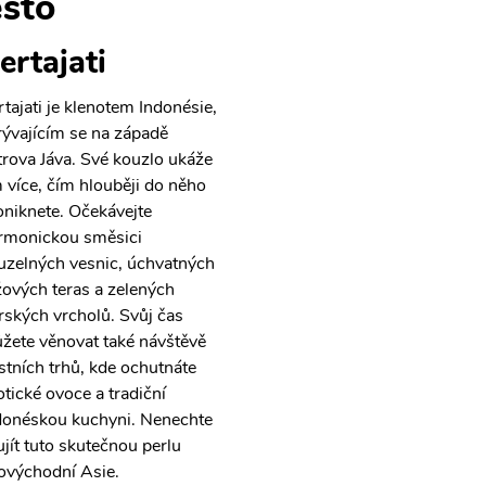
sto
ertajati
rtajati je klenotem Indonésie,
rývajícím se na západě
trova Jáva. Své kouzlo ukáže
m více, čím hlouběji do něho
oniknete. Očekávejte
rmonickou směsici
uzelných vesnic, úchvatných
žových teras a zelených
rských vrcholů. Svůj čas
žete věnovat také návštěvě
stních trhů, kde ochutnáte
otické ovoce a tradiční
donéskou kuchyni. Nenechte
 ujít tuto skutečnou perlu
hovýchodní Asie.