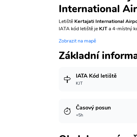
International Ai
Letiště
Kertajati International Airp
IATA kód letiště je
KJT
a 4-místný k
Zobrazit na mapě
Základní inform
IATA Kód letiště
KJT
Časový posun
+5h