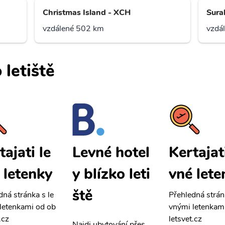
Christmas Island - XCH
Sura
vzdálené 502 km
vzdá
 letiště
tajati le
Kertajati
Levné hotel
 letenky
vné lete
y blízko leti
ště
dná stránka s le
Přehledná strán
letenkami od ob
vnými letenkam
.cz
letsvet.cz
Najdi ubytování přes