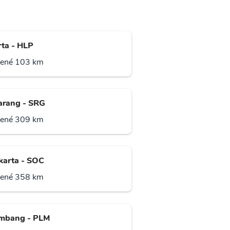
rta - HLP
lené 103 km
rang - SRG
lené 309 km
karta - SOC
lené 358 km
mbang - PLM