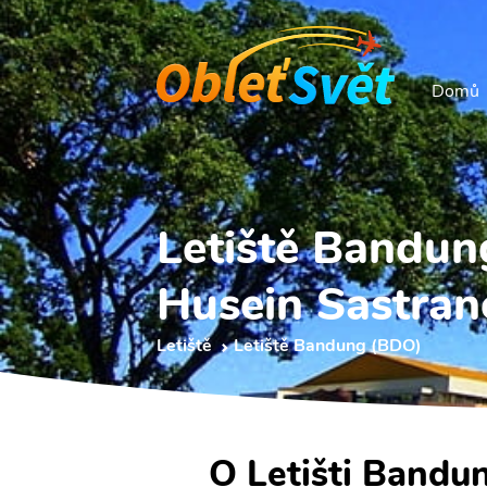
Domů
Letiště Bandu
Husein Sastrane
Letiště
Letiště Bandung (BDO)
O Letišti Bandu