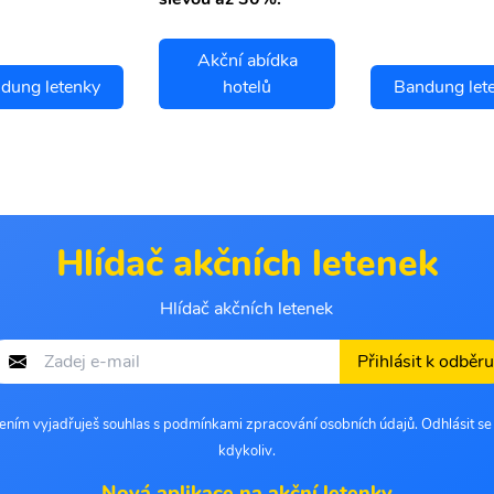
Akční abídka
dung letenky
hotelů
Bandung let
Hlídač akčních letenek
Hlídač akčních letenek
Přihlásit k odběru
šením vyjadřuješ souhlas s podmínkami zpracování osobních údajů. Odhlásit s
kdykoliv.
Nová aplikace na akční letenky