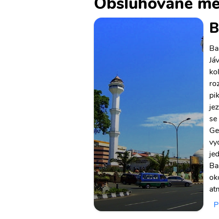
Obsluhované mě
B
Ba
Já
ko
ro
pi
je
se
Ge
vy
je
Ba
ok
at
P