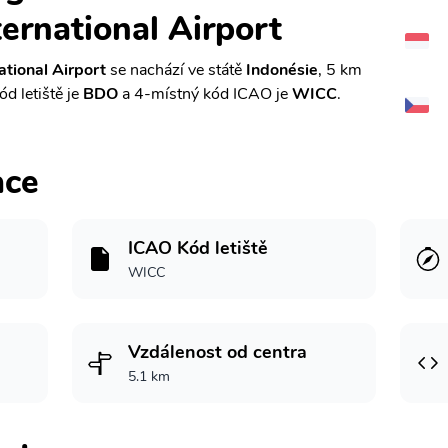
ernational Airport
tional Airport
se nachází ve státě
Indonésie
, 5 km
ód letiště je
BDO
a 4-místný kód ICAO je
WICC
.
ace
ICAO Kód letiště
WICC
Vzdálenost od centra
5.1 km