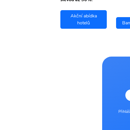
Akční abídka
Bandung letenky
hotelů
Ban
Přihlá