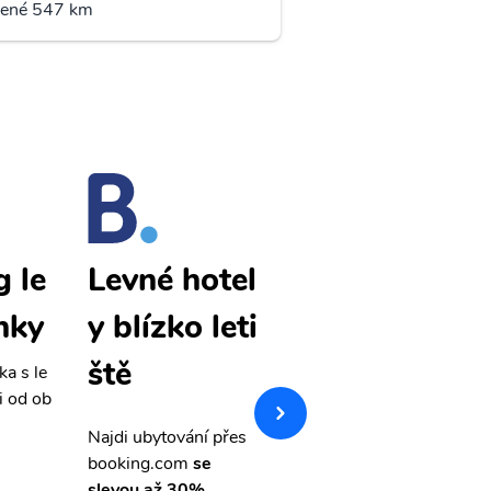
lené 547 km
 le
Bandung le
Levné hotel
nky
vné letenky
y blízko leti
ště
ka s le
Přehledná stránka s le
i od ob
vnými letenkami od ob
letsvet.cz
Najdi ubytování přes
booking.com
se
slevou až 30%.