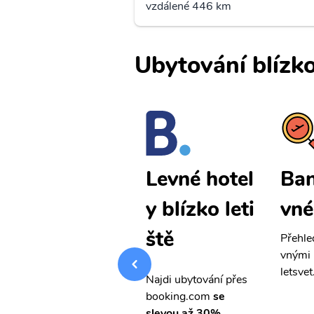
vzdálené 446 km
Ubytování blízko
Bandung le
Ban
Levné hotel
vné letenky
vné
y blízko leti
ště
Přehledná stránka s le
Přehle
vnými letenkami od ob
vnými 
letsvet.cz
letsvet
Najdi ubytování přes
booking.com
se
slevou až 30%.