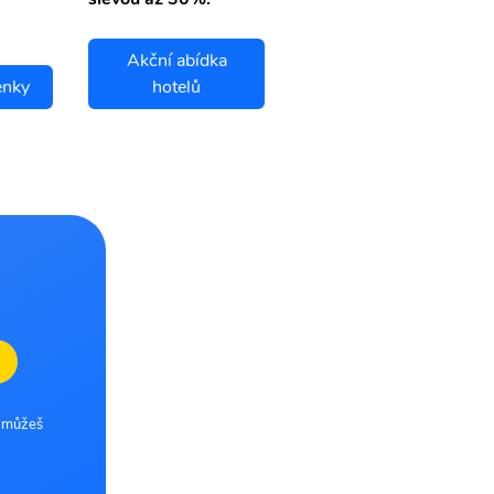
Akční abídka
enky
hotelů
Bandung letenky
e můžeš