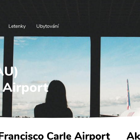
Letenky
Ubytování
JAU)
 Airport
 Francisco Carle Airport
Ak