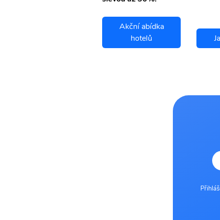
Akční abídka
Jauja letenky
hotelů
J
Přihlá