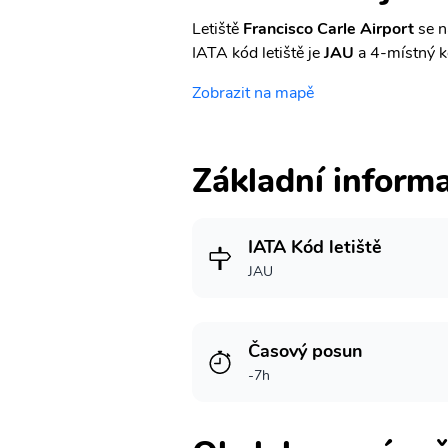
Letiště
Francisco Carle Airport
se n
IATA kód letiště je
JAU
a 4-místný 
Zobrazit na mapě
Základní inform
IATA Kód letiště
JAU
Časový posun
-7h