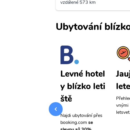
vzdálené 573 km
Ubytování blízko
Jauja levné
Jau
Levné hotel
letenky
let
y blízko leti
ště
Přehledná stránka s le
Přehle
vnými letenkami od ob
vnými 
letsvet.cz
letsvet
Najdi ubytování přes
booking.com
se
slevou až 30%.