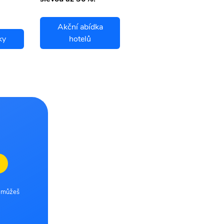
Akční abídka
ky
hotelů
Jauja letenky
e můžeš