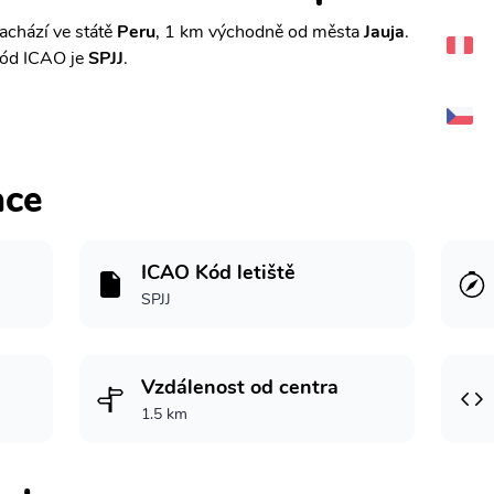
achází ve státě
Peru
, 1 km východně od města
Jauja
.
kód ICAO je
SPJJ
.
ace
ICAO Kód letiště
SPJJ
Vzdálenost od centra
1.5 km