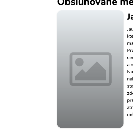
Obsluhované mě
J
Ja
kt
ma
Pr
ce
a 
Na
na
st
zd
pr
at
mě