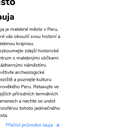
sto
auja
uja je malebné město v Peru,
eré vás okouzlí svou historií a
lebnou krajinou.
ozkoumejte zdejší historické
ntrum s malebnými uličkami
nádhernými náměstími.
vštivte archeologické
leziště a poznejte kulturu
arověkého Peru. Relaxujte ve
ejších přírodních termálních
amenech a nechte se unést
mosférou tohoto jedinečného
sta.
Přečíst průvodce Jauja