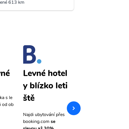
lené 613 km
vné
Jauja levné
Levné hotel
letenky
y blízko leti
ště
ka s le
Přehledná stránka s le
i od ob
vnými letenkami od ob
letsvet.cz
Najdi ubytování přes
booking.com
se
slevou až 30%.