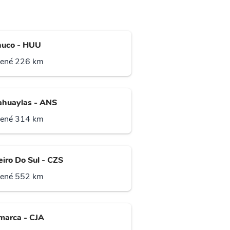
uco - HUU
lené 226 km
huaylas - ANS
lené 314 km
eiro Do Sul - CZS
lené 552 km
marca - CJA