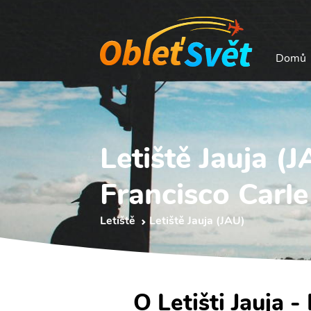
Domů
Letiště Jauja (
Francisco Carle
Letiště
Letiště Jauja (JAU)
O Letišti Jauja -