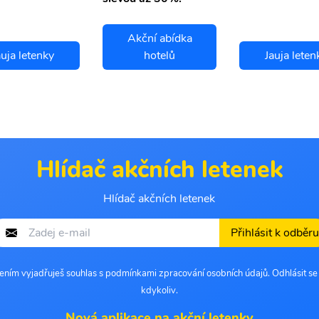
Akční abídka
auja letenky
hotelů
Jauja leten
Hlídač akčních letenek
Hlídač akčních letenek
Přihlásit k odběru
šením vyjadřuješ souhlas s podmínkami zpracování osobních údajů. Odhlásit s
kdykoliv.
Nová aplikace na akční letenky