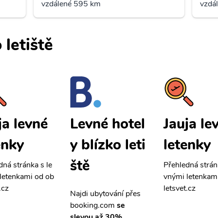
vzdálené 595 km
vzdá
 letiště
ja levné
Jauja le
Levné hotel
enky
letenky
y blízko leti
ště
dná stránka s le
Přehledná strán
letenkami od ob
vnými letenkam
.cz
letsvet.cz
Najdi ubytování přes
booking.com
se
slevou až 30%.