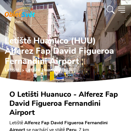
Letiště Huanuco (HUU)
Alferez Fap David Figueroa
Fernandini Airport
Letiště
Letiště Huanuco (HUU)
O Letišti Huanuco - Alferez Fap
David Figueroa Fernandini
Airport
Letiště
Alferez Fap David Figueroa Fernandini
Airport
se nachází ve státě
Peru
, 7 km