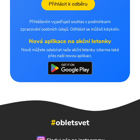
Přihlásit k odběru
Přihlášením vyjadřuješ souhlas s podmínkami
zpracování osobních údajů. Odhlásit se můžeš kdykoliv.
Nová aplikace na akční letenky
Nově můžete odebírat naše akční letenky zdarma také
přes naší novou aplikaci.
#
obletsvet