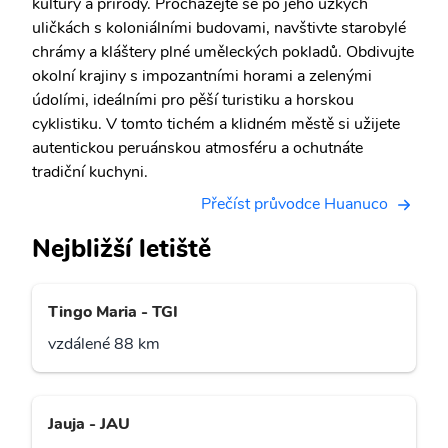
kultury a přírody. Procházejte se po jeho úzkých
uličkách s koloniálními budovami, navštivte starobylé
chrámy a kláštery plné uměleckých pokladů. Obdivujte
okolní krajiny s impozantními horami a zelenými
údolími, ideálními pro pěší turistiku a horskou
cyklistiku. V tomto tichém a klidném městě si užijete
autentickou peruánskou atmosféru a ochutnáte
tradiční kuchyni.
Přečíst průvodce Huanuco
Nejbližší letiště
Tingo Maria - TGI
vzdálené 88 km
Jauja - JAU