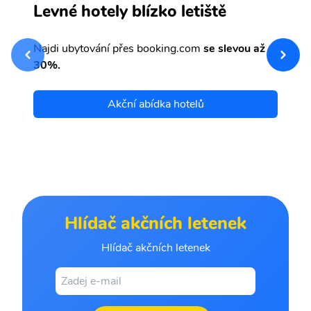
H
Levné hotely blízko letiště
sv
Př
Najdi ubytování přes booking.com
se slevou až
et
30%.
Akční abídka hotelů
Hlídač akčních letenek
Hlídač akčních letenek