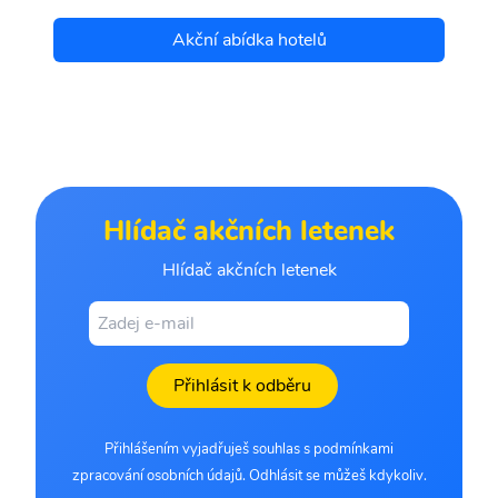
Akční abídka hotelů
Hlídač akčních letenek
Hlídač akčních letenek
Přihlásit k odběru
Přihlášením vyjadřuješ souhlas s podmínkami
zpracování osobních údajů. Odhlásit se můžeš kdykoliv.