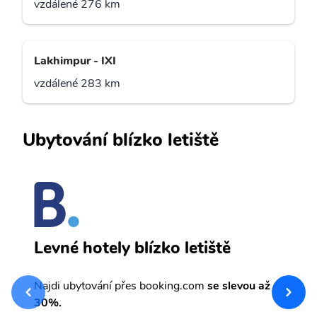
vzdálené 276 km
Lakhimpur - IXI
vzdálené 283 km
Ubytování blízko letiště
I
Levné hotely blízko letiště
sv
Př
Najdi ubytování přes booking.com
se slevou až
et
30%.