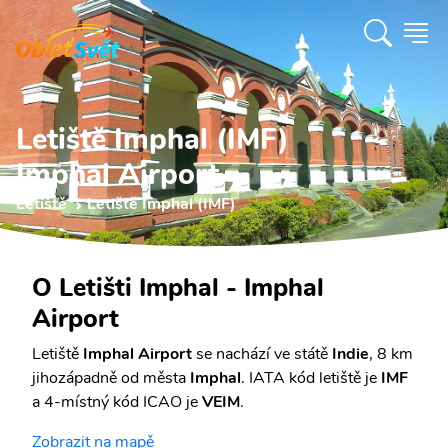
Letiště Imphal (IMF)
Imphal Airport
Letiště
Letiště Imphal (IMF)
O Letišti Imphal - Imphal
Airport
Letiště
Imphal Airport
se nachází ve státě
Indie
, 8 km
jihozápadně od města
Imphal
. IATA kód letiště je
IMF
a 4-místný kód ICAO je
VEIM
.
Zobrazit na mapě