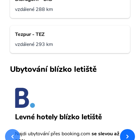
vzdálené 288 km
Tezpur - TEZ
vzdálené 293 km
Ubytování blízko letiště
H
Levné hotely blízko letiště
sv
Př
Najdi ubytování přes booking.com
se slevou až
et