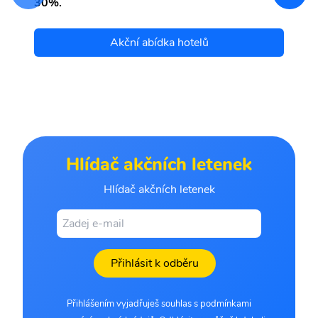
30%.
Akční abídka hotelů
Hlídač akčních letenek
Hlídač akčních letenek
Přihlásit k odběru
Přihlášením vyjadřuješ souhlas s podmínkami