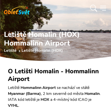
Letiště Homalin (HOX)
Hommalinn Airport
Letiště
Letiště Homalin (HOX)
O Letišti Homalin - Hommalinn
Airport
Letiště
Hommalinn Airport
se nachází ve státě
Myanmar (Barma)
, 2 km severně od města
Homalin
.
IATA kód letiště je
HOX
a 4-místný kód ICAO je
VYHL
.