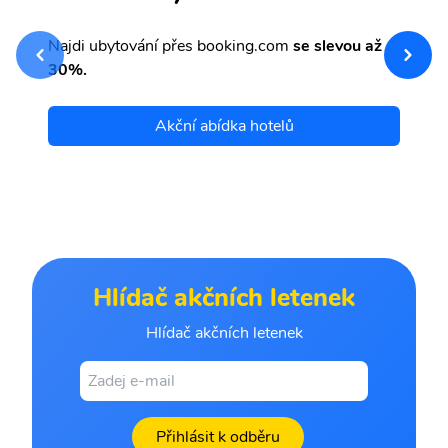
sv
Př
Najdi ubytování přes booking.com
se slevou až
et
30%.
Akční abídka hotelů
Hlídač akčních letenek
Hlídač akčních letenek
Přihlásit k odběru