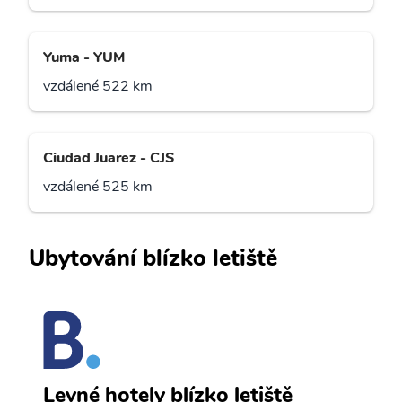
Yuma - YUM
vzdálené 522 km
Ciudad Juarez - CJS
vzdálené 525 km
Ubytování blízko letiště
H
Levné hotely blízko letiště