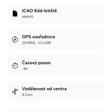
ICAO Kód letiště
MMHO
GPS souřadnice
29.0959, -111.048
Časový posun
-9h
Vzdálenost od centra
9.3 km