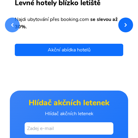
n
C
Levné hotely blízko letiště
k
Najdi ubytování přes booking.com
se slevou až
sv
Př
30%.
et
Akční abídka hotelů
Hlídač akčních letenek
Hlídač akčních letenek