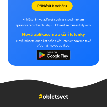
Přihlásit k odběru
Přihlášením vyjadřuješ souhlas s podmínkami
zpracování osobních údajů. Odhlásit se můžeš kdykoliv.
Nová aplikace na akční letenky
Nově můžete odebírat naše akční letenky zdarma také
přes naší novou aplikaci.
#
obletsvet