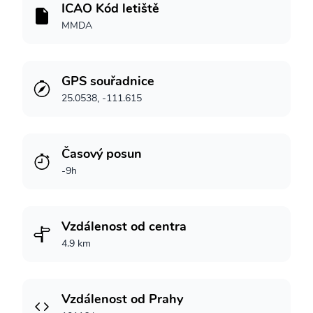
ICAO Kód letiště
MMDA
GPS souřadnice
25.0538, -111.615
Časový posun
-9h
Vzdálenost od centra
4.9 km
Vzdálenost od Prahy