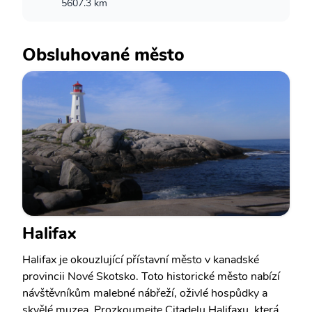
5607.3 km
Obsluhované město
Halifax
Halifax je okouzlující přístavní město v kanadské
provincii Nové Skotsko. Toto historické město nabízí
návštěvníkům malebné nábřeží, oživlé hospůdky a
skvělé muzea. Prozkoumejte Citadelu Halifaxu, která