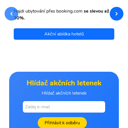
sv
Př
Najdi ubytování přes booking.com
se slevou až
et
30%.
Akční abídka hotelů
Hlídač akčních letenek
Hlídač akčních letenek
Přihlásit k odběru