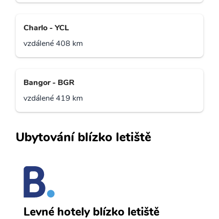
Charlo - YCL
vzdálené 408 km
Bangor - BGR
vzdálené 419 km
Ubytování blízko letiště
H
Levné hotely blízko letiště