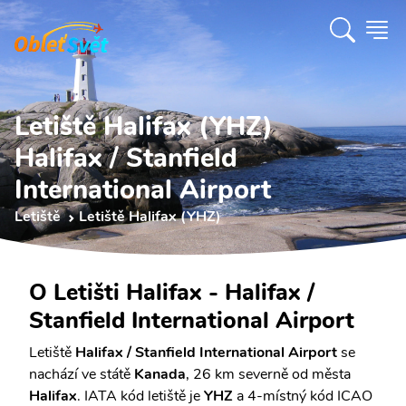
Letiště Halifax (YHZ)
Halifax / Stanfield
International Airport
Letiště
Letiště Halifax (YHZ)
O Letišti Halifax - Halifax /
Stanfield International Airport
Letiště
Halifax / Stanfield International Airport
se
nachází ve státě
Kanada
, 26 km severně od města
Halifax
. IATA kód letiště je
YHZ
a 4-místný kód ICAO